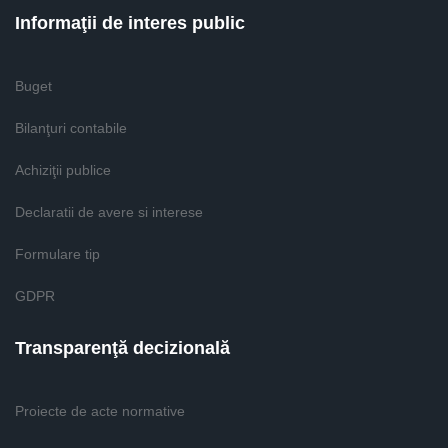
Informaţii de interes public
Buget
Bilanţuri contabile
Achiziţii publice
Declaratii de avere si interese
Formulare tip
GDPR
Transparenţă decizională
Proiecte de acte normative