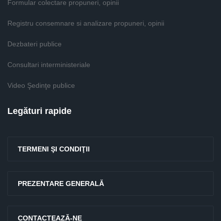
Formular colectare propuneri, opinii
Registru consemnare si analizare propuneri, opinii
Dezbateri publice
Consultari interministeriale
Video Şedinţe publice
Legături rapide
TERMENI ŞI CONDIŢII
PREZENTARE GENERALĂ
CONTACTEAZĂ-NE