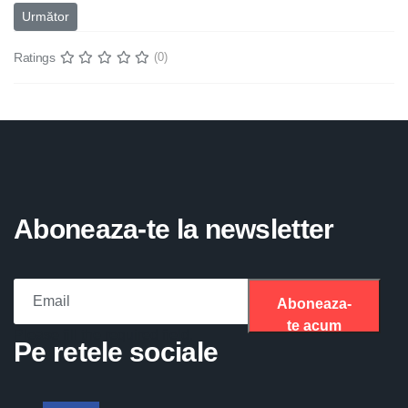
Articolul următor: PUBLICAȚIE DE CONCURS
Următor
Ratings
(0)
Aboneaza-te la newsletter
Aboneaza-
te acum
Please fill the required field.
Pe retele sociale