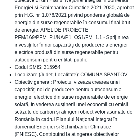
obiectivelor din Planul Național Integrat în domeniul
Energiei și Schimbărilor Climatice 2021-2030, aprobat
prin H.G. nr. 1.076/2021 privind ponderea globală de
energie din surse regenerabile în consumul final brut
de energie, APEL DE PROIECTE:
PFM/169/PFM_P1/NA/P1_OS1/FM_1.1 - Sprijinirea
investiţiilor în noi capacităţi de producere a energiei
electrice produsă din surse regenerabile pentru
autoconsum pentru entități public
Codul SMIS: 315954
Localizare (Județ, Localitate): COMUNA SPANTOV
Obiectiv general: Proiectul vizeaza crearea unei
capacităţi noi de producere pentru autoconsum a
energiei electrice din surse regenerabile de energie
solară, în vederea susținerii unei economii cu emisii
scăzute de carbon și atingerii obiectivelor asumate de
România în cadrul Planului Național Integrat în
domeniul Energiei și Schimbărilor Climatice
(PNIESC). Contribuind la atingerea obiectivelor