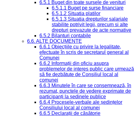
6.5.1 Buget din toate sursele de venituri
6.5.1.1 Buget pe surse financiare
6.5.1.2 Situatia platilor
6.5.1.3 Situatia drepturilor salariale
stabilite potrivit legii, precum si alte
drepturi prevazute de acte normative
6.5.2 Bilanturi contabile
6.6. ALTE DOCUMENTE
6.6.1 Obiecțiile cu privire la legalitate,
efectuate în scris de secretarul general al
Comunei
6.6.2 Informații din oficiu asupra
problemelor de interes public care urmează
să fie dezbătute de Consiliul local al
comunei
6.6.3 Minutele în care se consemnează, în
rezumat, punctele de vedere exprimate de
participanți la ședinele publice
6.6.4 Procesele-verbale ale ședințelor
Consiliului local al comunei
6.6.5 Declarații de căsătorie