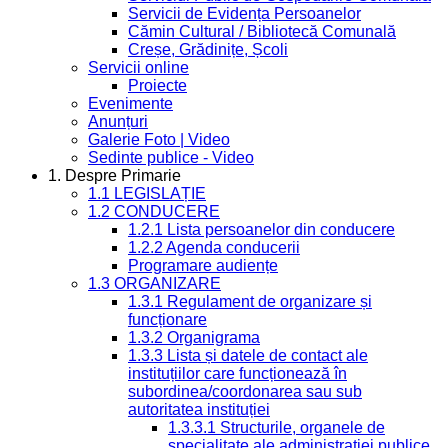
Servicii de Evidența Persoanelor
Cămin Cultural / Bibliotecă Comunală
Creșe, Grădinițe, Școli
Servicii online
Proiecte
Evenimente
Anunțuri
Galerie Foto | Video
Sedinte publice - Video
1. Despre Primarie
1.1 LEGISLAȚIE
1.2 CONDUCERE
1.2.1 Lista persoanelor din conducere
1.2.2 Agenda conducerii
Programare audiențe
1.3 ORGANIZARE
1.3.1 Regulament de organizare și
funcționare
1.3.2 Organigrama
1.3.3 Lista și datele de contact ale
instituțiilor care funcționează în
subordinea/coordonarea sau sub
autoritatea instituției
1.3.3.1 Structurile, organele de
specialitate ale administrației publice