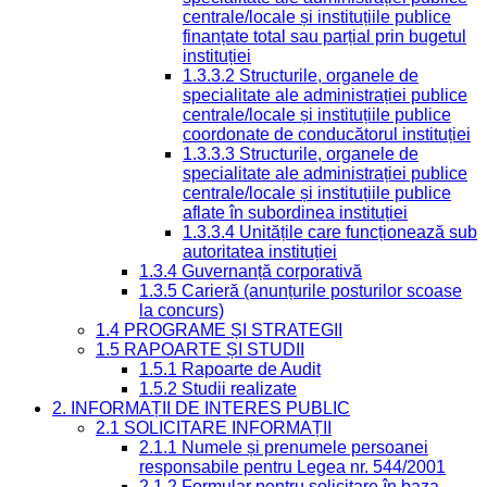
centrale/locale și instituțiile publice
finanțate total sau parțial prin bugetul
instituției
1.3.3.2 Structurile, organele de
specialitate ale administrației publice
centrale/locale și instituțiile publice
coordonate de conducătorul instituției
1.3.3.3 Structurile, organele de
specialitate ale administrației publice
centrale/locale și instituțiile publice
aflate în subordinea instituției
1.3.3.4 Unitățile care funcționează sub
autoritatea instituției
1.3.4 Guvernanță corporativă
1.3.5 Carieră (anunțurile posturilor scoase
la concurs)
1.4 PROGRAME ȘI STRATEGII
1.5 RAPOARTE ȘI STUDII
1.5.1 Rapoarte de Audit
1.5.2 Studii realizate
2. INFORMAȚII DE INTERES PUBLIC
2.1 SOLICITARE INFORMAȚII
2.1.1 Numele și prenumele persoanei
responsabile pentru Legea nr. 544/2001
2.1.2 Formular pentru solicitare în baza