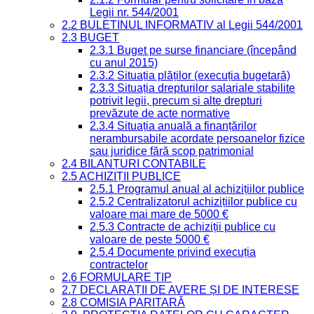
Legii nr. 544/2001
2.2 BULETINUL INFORMATIV al Legii 544/2001
2.3 BUGET
2.3.1 Buget pe surse financiare (începând
cu anul 2015)
2.3.2 Situația plăților (execuția bugetară)
2.3.3 Situația drepturilor salariale stabilite
potrivit legii, precum și alte drepturi
prevăzute de acte normative
2.3.4 Situația anuală a finanțărilor
nerambursabile acordate persoanelor fizice
sau juridice fără scop patrimonial
2.4 BILANȚURI CONTABILE
2.5 ACHIZIȚII PUBLICE
2.5.1 Programul anual al achizițiilor publice
2.5.2 Centralizatorul achizițiilor publice cu
valoare mai mare de 5000 €
2.5.3 Contracte de achiziții publice cu
valoare de peste 5000 €
2.5.4 Documente privind execuția
contractelor
2.6 FORMULARE TIP
2.7 DECLARAȚII DE AVERE ȘI DE INTERESE
2.8 COMISIA PARITARĂ