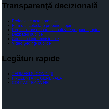
Transparenţă decizională
Proiecte de acte normative
Formular colectare propuneri, opinii
Registru consemnare si analizare propuneri, opinii
Dezbateri publice
Consultari interministeriale
Video Şedinţe publice
Legături rapide
TERMENI ŞI CONDIŢII
PREZENTARE GENERALĂ
CONTACTEAZĂ-NE