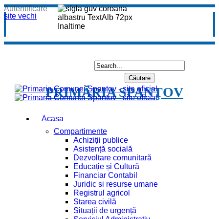
Autentificare
site vechi
PRIMĂRIA SPANŢOV
Acasa
Compartimente
Achiziții publice
Asistență socială
Dezvoltare comunitară
Educație și Cultură
Financiar Contabil
Juridic si resurse umane
Registrul agricol
Starea civilă
Situații de urgență