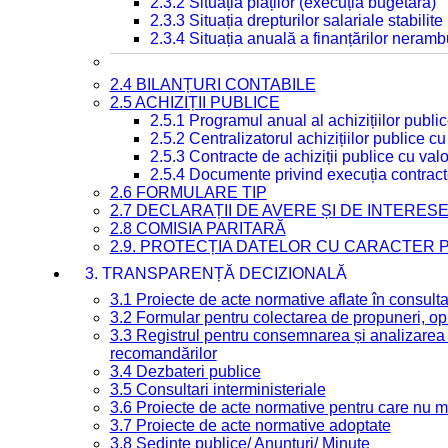
2.3.2 Situația plăților (execuția bugetară)
2.3.3 Situația drepturilor salariale stabilit
2.3.4 Situația anuală a finanțărilor neramb
2.4 BILANȚURI CONTABILE
2.5 ACHIZIȚII PUBLICE
2.5.1 Programul anual al achizițiilor publi
2.5.2 Centralizatorul achizițiilor publice 
2.5.3 Contracte de achiziții publice cu va
2.5.4 Documente privind execuția contract
2.6 FORMULARE TIP
2.7 DECLARAȚII DE AVERE ȘI DE INTERES
2.8 COMISIA PARITARĂ
2.9. PROTECȚIA DATELOR CU CARACTER
3. TRANSPARENȚĂ DECIZIONALĂ
3.1 Proiecte de acte normative aflate în consult
3.2 Formular pentru colectarea de propuneri, opi
3.3 Registrul pentru consemnarea și analizarea p
recomandărilor
3.4 Dezbateri publice
3.5 Consultari interministeriale
3.6 Proiecte de acte normative pentru care nu ma
3.7 Proiecte de acte normative adoptate
3.8 Ședințe publice/ Anunțuri/ Minute