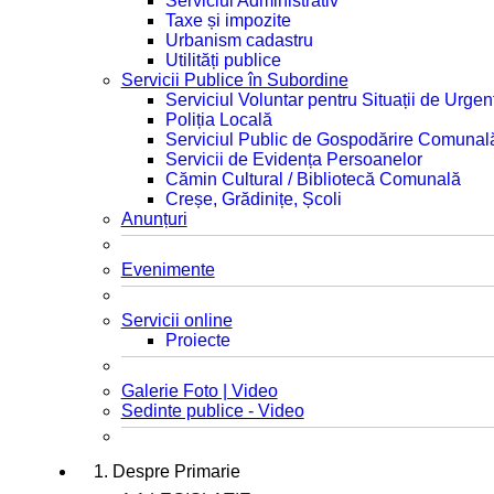
Serviciul Administrativ
Taxe și impozite
Urbanism cadastru
Utilități publice
Servicii Publice în Subordine
Serviciul Voluntar pentru Situații de Urgen
Poliția Locală
Serviciul Public de Gospodărire Comunal
Servicii de Evidența Persoanelor
Cămin Cultural / Bibliotecă Comunală
Creșe, Grădinițe, Școli
Anunțuri
Evenimente
Servicii online
Proiecte
Galerie Foto | Video
Sedinte publice - Video
1. Despre Primarie