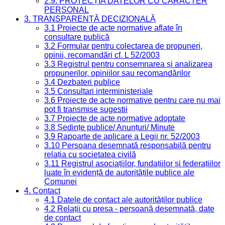
2.9. PROTECȚIA DATELOR CU CARACTER
PERSONAL
3. TRANSPARENȚĂ DECIZIONALĂ
3.1 Proiecte de acte normative aflate în
consultare publică
3.2 Formular pentru colectarea de propuneri,
opinii, recomandări cf. L 52/2003
3.3 Registrul pentru consemnarea și analizarea
propunerilor, opiniilor sau recomandărilor
3.4 Dezbateri publice
3.5 Consultari interministeriale
3.6 Proiecte de acte normative pentru care nu mai
pot fi transmise sugestii
3.7 Proiecte de acte normative adoptate
3.8 Ședințe publice/ Anunțuri/ Minute
3.9 Rapoarte de aplicare a Legii nr. 52/2003
3.10 Persoana desemnată responsabilă pentru
relația cu societatea civilă
3.11 Registrul asociațiilor, fundațiilor și federațiilor
luate în evidență de autoritățile publice ale
Comunei
4. Contact
4.1 Datele de contact ale autorităților publice
4.2 Relații cu presa - persoană desemnată, date
de contact