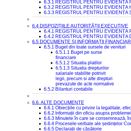
6.3.1 REGISTRUL PENTRU EVIDENȚA
6.3.2 REGISTRUL PENTRU EVIDENȚA
6.3.3 REGISTRUL PENTRU EVIDENȚA 
6.4 DISPOZIȚIILE AUTORITĂȚII EXECUTIVE
6.4.1 REGISTRUL PENTRU EVIDENȚA 
6.4.2 REGISTRUL PENTRU EVIDENȚA 
6.5 DOCUMENTE ȘI INFORMAȚII FINANCIA
6.5.1 Buget din toate sursele de venituri
6.5.1.1 Buget pe surse
financiare
6.5.1.2 Situatia platilor
6.5.1.3 Situatia drepturilor
salariale stabilite potrivit
legii, precum si alte drepturi
prevazute de acte normative
6.5.2 Bilanturi contabile
6.6. ALTE DOCUMENTE
6.6.1 Obiecțiile cu privire la legalitate, e
6.6.2 Informații din oficiu asupra problem
6.6.3 Minutele în care se consemnează, în
6.6.4 Procesele-verbale ale ședințelor Con
6.6.5 Declarații de căsătorie