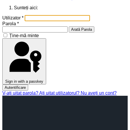
Sunteți aici:
Utilizator
*
Parola
*
Arată Parola
Ține-mă minte
Sign in with a passkey
Autentificare
V-ați uitat parola?
Ați uitat utilizatorul?
Nu aveți un cont?