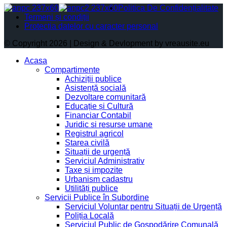
Politica De Confidențialitate
Termeni și condiții
Protectia datelor cu caracter personal
© Copyright 2026 | Design & Devlopment by vreausite.eu
Acasa
Compartimente
Achiziții publice
Asistență socială
Dezvoltare comunitară
Educație și Cultură
Financiar Contabil
Juridic si resurse umane
Registrul agricol
Starea civilă
Situații de urgență
Serviciul Administrativ
Taxe și impozite
Urbanism cadastru
Utilități publice
Servicii Publice în Subordine
Serviciul Voluntar pentru Situații de Urgență
Poliția Locală
Serviciul Public de Gospodărire Comunală