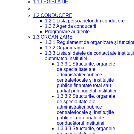
1.1 LEGISLAȚIE
1.2 CONDUCERE
1.2.1 Lista persoanelor din conducere
1.2.2 Agenda conducerii
Programare audiențe
1.3 ORGANIZARE
1.3.1 Regulament de organizare și funcțio
1.3.2 Organigrama
1.3.3 Lista și datele de contact ale instit
autoritatea instituției
1.3.3.1 Structurile, organele
de specialitate ale
administrației publice
centrale/locale și instituțiile
publice finanțate total sau
parțial prin bugetul instituției
1.3.3.2 Structurile, organele
de specialitate ale
administrației publice
centrale/locale și instituțiile
publice coordonate de
conducătorul instituției
1.3.3.3 Structurile, organele
de specialitate ale