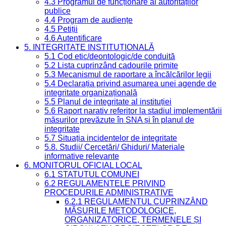
4.3 Programul de funcționare al autorităților
publice
4.4 Program de audiențe
4.5 Petiții
4.6 Autentificare
5. INTEGRITATE INSTITUȚIONALĂ
5.1 Cod etic/deontologic/de conduită
5.2 Lista cuprinzând cadourile primite
5.3 Mecanismul de raportare a încălcărilor legii
5.4 Declarația privind asumarea unei agende de
integritate organizațională
5.5 Planul de integritate al instituției
5.6 Raport narativ referitor la stadiul implementării
măsurilor prevăzute în SNA și în planul de
integritate
5.7 Situația incidentelor de integritate
5.8. Studii/ Cercetări/ Ghiduri/ Materiale
informative relevante
6. MONITORUL OFICIAL LOCAL
6.1 STATUTUL COMUNEI
6.2 REGULAMENTELE PRIVIND
PROCEDURILE ADMINISTRATIVE
6.2.1 REGULAMENTUL CUPRINZÂND
MĂSURILE METODOLOGICE,
ORGANIZATORICE, TERMENELE ȘI