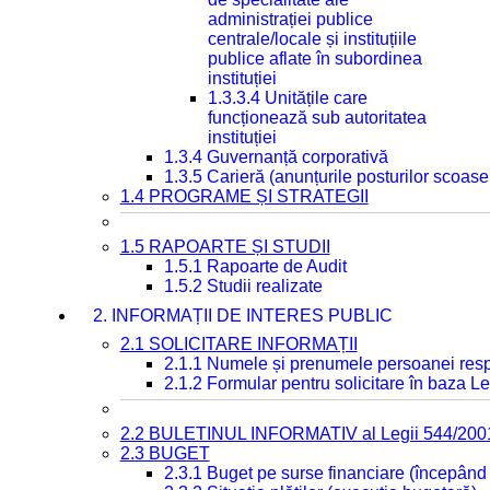
administrației publice
centrale/locale și instituțiile
publice aflate în subordinea
instituției
1.3.3.4 Unitățile care
funcționează sub autoritatea
instituției
1.3.4 Guvernanță corporativă
1.3.5 Carieră (anunțurile posturilor scoase
1.4 PROGRAME ȘI STRATEGII
1.5 RAPOARTE ȘI STUDII
1.5.1 Rapoarte de Audit
1.5.2 Studii realizate
2. INFORMAȚII DE INTERES PUBLIC
2.1 SOLICITARE INFORMAȚII
2.1.1 Numele și prenumele persoanei resp
2.1.2 Formular pentru solicitare în baza Le
2.2 BULETINUL INFORMATIV al Legii 544/200
2.3 BUGET
2.3.1 Buget pe surse financiare (începând