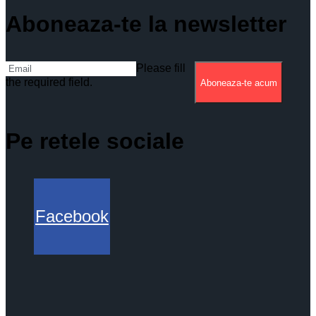
Aboneaza-te la newsletter
Please fill
the required field.
Aboneaza-te acum
Pe retele sociale
Facebook