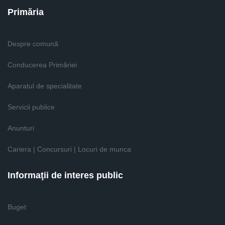
Primăria
Despre comună
Conducerea Primăriei
Aparatul de specialitate
Servicii publice
Anunturi
Cariera | Concursuri | Locuri de munca
Informaţii de interes public
Buget