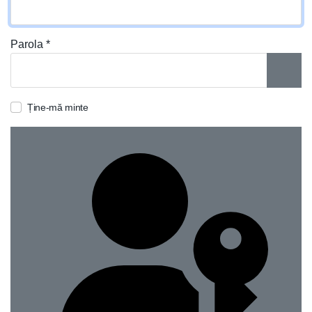
Parola
*
ARAT
Ține-mă minte