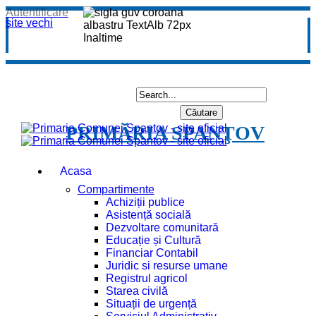
Autentificare
site vechi
PRIMĂRIA SPANŢOV
Acasa
Compartimente
Achiziții publice
Asistență socială
Dezvoltare comunitară
Educație și Cultură
Financiar Contabil
Juridic si resurse umane
Registrul agricol
Starea civilă
Situații de urgență