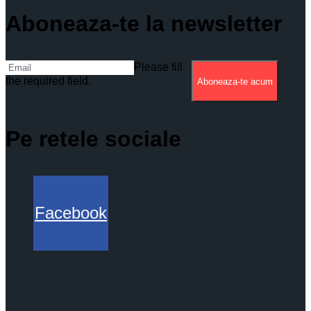
Aboneaza-te la newsletter
Please fill
the required field.
Aboneaza-te acum
Pe retele sociale
Facebook