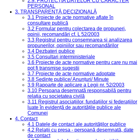
2.9. PROTECȚIA DATELOR CU CARACTER
PERSONAL
3. TRANSPARENȚĂ DECIZIONALĂ
3.1 Proiecte de acte normative aflate în
consultare publică
3.2 Formular pentru colectarea de propuneri,
opinii, recomandări cf. L 52/2003
3.3 Registrul pentru consemnarea și analizarea
propunerilor, opiniilor sau recomandărilor
3.4 Dezbateri publice
3.5 Consultari interministeriale
3.6 Proiecte de acte normative pentru care nu mai
pot fi transmise sugestii
3.7 Proiecte de acte normative adoptate
3.8 Ședințe publice/ Anunțuri/ Minute
3.9 Rapoarte de aplicare a Legii nr. 52/2003
3.10 Persoana desemnată responsabilă pentru
relația cu societatea civilă
3.11 Registrul asociațiilor, fundațiilor și federațiilor
luate în evidență de autoritățile publice ale
Comunei
4. Contact
4.1 Datele de contact ale autorităților publice
4.2 Relații cu presa - persoană desemnată, date
de contact