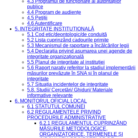
4.3 Programul de funcționare al autorităților
publice
4.4 Program de audiențe
4.5 Petiții
4.6 Autentificare
5. INTEGRITATE INSTITUȚIONALĂ
5.1 Cod etic/deontologic/de conduită
5.2 Lista cuprinzând cadourile primite
5.3 Mecanismul de raportare a încălcărilor legii
5.4 Declarația privind asumarea unei agende de
integritate organizațională
5.5 Planul de integritate al instituției
5.6 Raport narativ referitor la stadiul implementării
măsurilor prevăzute în SNA și în planul de
integritate
5.7 Situația incidentelor de integritate
5.8. Studii/ Cercetări/ Ghiduri/ Materiale
informative relevante
6. MONITORUL OFICIAL LOCAL
6.1 STATUTUL COMUNEI
6.2 REGULAMENTELE PRIVIND
PROCEDURILE ADMINISTRATIVE
6.2.1 REGULAMENTUL CUPRINZÂND
MĂSURILE METODOLOGICE,
ORGANIZATORICE, TERMENELE ȘI