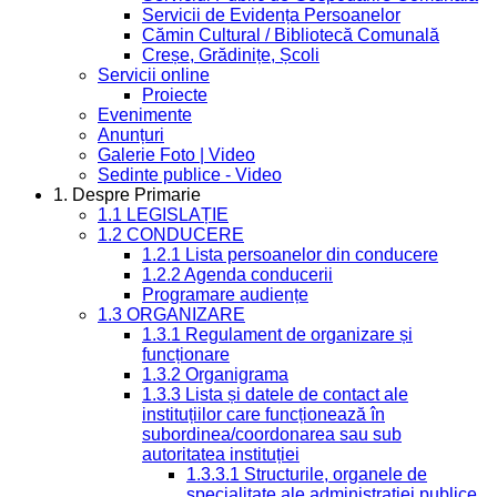
Servicii de Evidența Persoanelor
Cămin Cultural / Bibliotecă Comunală
Creșe, Grădinițe, Școli
Servicii online
Proiecte
Evenimente
Anunțuri
Galerie Foto | Video
Sedinte publice - Video
1. Despre Primarie
1.1 LEGISLAȚIE
1.2 CONDUCERE
1.2.1 Lista persoanelor din conducere
1.2.2 Agenda conducerii
Programare audiențe
1.3 ORGANIZARE
1.3.1 Regulament de organizare și
funcționare
1.3.2 Organigrama
1.3.3 Lista și datele de contact ale
instituțiilor care funcționează în
subordinea/coordonarea sau sub
autoritatea instituției
1.3.3.1 Structurile, organele de
specialitate ale administrației publice