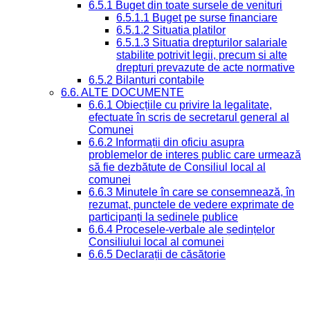
6.5.1 Buget din toate sursele de venituri
6.5.1.1 Buget pe surse financiare
6.5.1.2 Situatia platilor
6.5.1.3 Situatia drepturilor salariale
stabilite potrivit legii, precum si alte
drepturi prevazute de acte normative
6.5.2 Bilanturi contabile
6.6. ALTE DOCUMENTE
6.6.1 Obiecțiile cu privire la legalitate,
efectuate în scris de secretarul general al
Comunei
6.6.2 Informații din oficiu asupra
problemelor de interes public care urmează
să fie dezbătute de Consiliul local al
comunei
6.6.3 Minutele în care se consemnează, în
rezumat, punctele de vedere exprimate de
participanți la ședinele publice
6.6.4 Procesele-verbale ale ședințelor
Consiliului local al comunei
6.6.5 Declarații de căsătorie