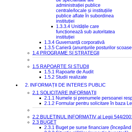
administrației publice
centrale/locale și instituțiile
publice aflate în subordinea
instituției
1.3.3.4 Unitățile care
funcționează sub autoritatea
instituției
1.3.4 Guvernanță corporativă
1.3.5 Carieră (anunțurile posturilor scoase
1.4 PROGRAME ȘI STRATEGII
1.5 RAPOARTE ȘI STUDII
1.5.1 Rapoarte de Audit
1.5.2 Studii realizate
2. INFORMAȚII DE INTERES PUBLIC
2.1 SOLICITARE INFORMAȚII
2.1.1 Numele și prenumele persoanei resp
2.1.2 Formular pentru solicitare în baza Le
2.2 BULETINUL INFORMATIV al Legii 544/200
2.3 BUGET
2.3.1 Buget pe surse financiare (începând