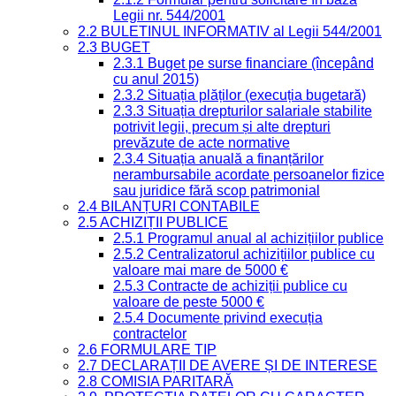
Legii nr. 544/2001
2.2 BULETINUL INFORMATIV al Legii 544/2001
2.3 BUGET
2.3.1 Buget pe surse financiare (începând
cu anul 2015)
2.3.2 Situația plăților (execuția bugetară)
2.3.3 Situația drepturilor salariale stabilite
potrivit legii, precum și alte drepturi
prevăzute de acte normative
2.3.4 Situația anuală a finanțărilor
nerambursabile acordate persoanelor fizice
sau juridice fără scop patrimonial
2.4 BILANȚURI CONTABILE
2.5 ACHIZIȚII PUBLICE
2.5.1 Programul anual al achizițiilor publice
2.5.2 Centralizatorul achizițiilor publice cu
valoare mai mare de 5000 €
2.5.3 Contracte de achiziții publice cu
valoare de peste 5000 €
2.5.4 Documente privind execuția
contractelor
2.6 FORMULARE TIP
2.7 DECLARAȚII DE AVERE ȘI DE INTERESE
2.8 COMISIA PARITARĂ