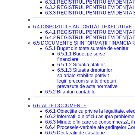
6.3.1 REGISTRUL PENTRU EVIDENȚA
6.3.2 REGISTRUL PENTRU EVIDENȚA
6.3.3 REGISTRUL PENTRU EVIDENȚA 
6.4 DISPOZIȚIILE AUTORITĂȚII EXECUTIVE
6.4.1 REGISTRUL PENTRU EVIDENȚA 
6.4.2 REGISTRUL PENTRU EVIDENȚA 
6.5 DOCUMENTE ȘI INFORMAȚII FINANCIA
6.5.1 Buget din toate sursele de venituri
6.5.1.1 Buget pe surse
financiare
6.5.1.2 Situatia platilor
6.5.1.3 Situatia drepturilor
salariale stabilite potrivit
legii, precum si alte drepturi
prevazute de acte normative
6.5.2 Bilanturi contabile
6.6. ALTE DOCUMENTE
6.6.1 Obiecțiile cu privire la legalitate, e
6.6.2 Informații din oficiu asupra problem
6.6.3 Minutele în care se consemnează, în
6.6.4 Procesele-verbale ale ședințelor Con
6.6.5 Declarații de căsătorie