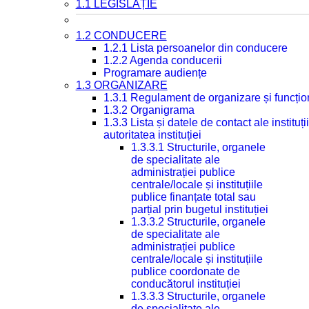
1.1 LEGISLAȚIE
1.2 CONDUCERE
1.2.1 Lista persoanelor din conducere
1.2.2 Agenda conducerii
Programare audiențe
1.3 ORGANIZARE
1.3.1 Regulament de organizare și funcțio
1.3.2 Organigrama
1.3.3 Lista și datele de contact ale instit
autoritatea instituției
1.3.3.1 Structurile, organele
de specialitate ale
administrației publice
centrale/locale și instituțiile
publice finanțate total sau
parțial prin bugetul instituției
1.3.3.2 Structurile, organele
de specialitate ale
administrației publice
centrale/locale și instituțiile
publice coordonate de
conducătorul instituției
1.3.3.3 Structurile, organele
de specialitate ale