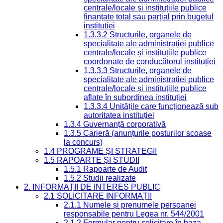
centrale/locale și instituțiile publice
finanțate total sau parțial prin bugetul
instituției
1.3.3.2 Structurile, organele de
specialitate ale administrației publice
centrale/locale și instituțiile publice
coordonate de conducătorul instituției
1.3.3.3 Structurile, organele de
specialitate ale administrației publice
centrale/locale și instituțiile publice
aflate în subordinea instituției
1.3.3.4 Unitățile care funcționează sub
autoritatea instituției
1.3.4 Guvernanță corporativă
1.3.5 Carieră (anunțurile posturilor scoase
la concurs)
1.4 PROGRAME ȘI STRATEGII
1.5 RAPOARTE ȘI STUDII
1.5.1 Rapoarte de Audit
1.5.2 Studii realizate
2. INFORMAȚII DE INTERES PUBLIC
2.1 SOLICITARE INFORMAȚII
2.1.1 Numele și prenumele persoanei
responsabile pentru Legea nr. 544/2001
2.1.2 Formular pentru solicitare în baza