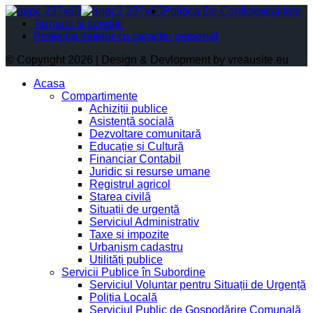
Politica De Confidențialitate
Termeni și condiții
Protectia datelor cu caracter personal
© Copyright 2026 | Design & Devlopment by vreausite.eu
Acasa
Compartimente
Achiziții publice
Asistență socială
Dezvoltare comunitară
Educație și Cultură
Financiar Contabil
Juridic si resurse umane
Registrul agricol
Starea civilă
Situații de urgență
Serviciul Administrativ
Taxe și impozite
Urbanism cadastru
Utilități publice
Servicii Publice în Subordine
Serviciul Voluntar pentru Situații de Urgență
Poliția Locală
Serviciul Public de Gospodărire Comunală