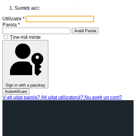
Sunteți aici:
Utilizator
*
Parola
*
Arată Parola
Ține-mă minte
Sign in with a passkey
Autentificare
V-ați uitat parola?
Ați uitat utilizatorul?
Nu aveți un cont?