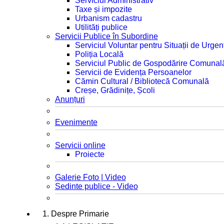
Serviciul Administrativ
Taxe și impozite
Urbanism cadastru
Utilități publice
Servicii Publice în Subordine
Serviciul Voluntar pentru Situații de Urgen
Poliția Locală
Serviciul Public de Gospodărire Comunal
Servicii de Evidența Persoanelor
Cămin Cultural / Bibliotecă Comunală
Creșe, Grădinițe, Școli
Anunțuri
Evenimente
Servicii online
Proiecte
Galerie Foto | Video
Sedinte publice - Video
1. Despre Primarie