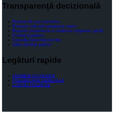
Transparenţă decizională
Proiecte de acte normative
Formular colectare propuneri, opinii
Registru consemnare si analizare propuneri, opinii
Dezbateri publice
Consultari interministeriale
Video Şedinţe publice
Legături rapide
TERMENI ŞI CONDIŢII
PREZENTARE GENERALĂ
CONTACTEAZĂ-NE