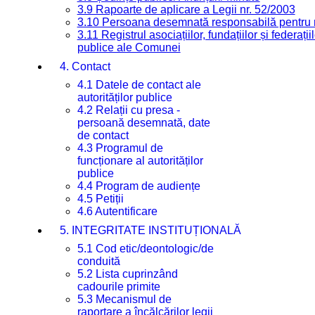
3.9 Rapoarte de aplicare a Legii nr. 52/2003
3.10 Persoana desemnată responsabilă pentru re
3.11 Registrul asociațiilor, fundațiilor și federații
publice ale Comunei
4. Contact
4.1 Datele de contact ale
autorităților publice
4.2 Relații cu presa -
persoană desemnată, date
de contact
4.3 Programul de
funcționare al autorităților
publice
4.4 Program de audiențe
4.5 Petiții
4.6 Autentificare
5. INTEGRITATE INSTITUȚIONALĂ
5.1 Cod etic/deontologic/de
conduită
5.2 Lista cuprinzând
cadourile primite
5.3 Mecanismul de
raportare a încălcărilor legii