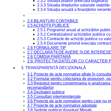
2.3.2 Situația plăților (execuția bugetară)
2.3.3 Situația drepturilor salariale stabilit
2.3.4 Situația anuală a finanțărilor neramb
2.4 BILANȚURI CONTABILE
2.5 ACHIZIȚII PUBLICE
2.5.1 Programul anual al achizițiilor publi
2.5.2 Centralizatorul achizițiilor publice 
2.5.3 Contracte de achiziții publice cu va
2.5.4 Documente privind execuția contract
2.6 FORMULARE TIP
2.7 DECLARAȚII DE AVERE ȘI DE INTERES
2.8 COMISIA PARITARĂ
2.9. PROTECȚIA DATELOR CU CARACTER
3. TRANSPARENȚĂ DECIZIONALĂ
3.1 Proiecte de acte normative aflate în consult
3.2 Formular pentru colectarea de propuneri, opi
3.3 Registrul pentru consemnarea și analizarea p
recomandărilor
3.4 Dezbateri publice
3.5 Consultari interministeriale
3.6 Proiecte de acte normative pentru care nu ma
3.7 Proiecte de acte normative adoptate
3.8 Ședințe publice/ Anunțuri/ Minute