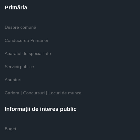
Primăria
Despre comună
Conducerea Primăriei
Aparatul de specialitate
Servicii publice
Anunturi
Cariera | Concursuri | Locuri de munca
Informaţii de interes public
Buget