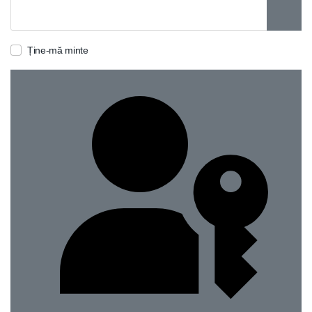
ARAT
Ține-mă minte