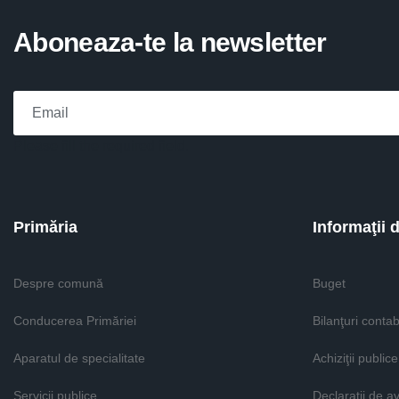
Aboneaza-te la newsletter
Please fill the required field.
Primăria
Informaţii 
Despre comună
Buget
Conducerea Primăriei
Bilanţuri contab
Aparatul de specialitate
Achiziţii publice
Servicii publice
Declaratii de a