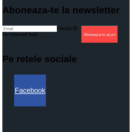
Aboneaza-te la newsletter
Please fill
the required field.
Aboneaza-te acum
Pe retele sociale
Facebook