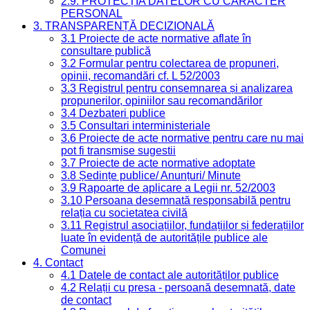
2.9. PROTECȚIA DATELOR CU CARACTER
PERSONAL
3. TRANSPARENȚĂ DECIZIONALĂ
3.1 Proiecte de acte normative aflate în
consultare publică
3.2 Formular pentru colectarea de propuneri,
opinii, recomandări cf. L 52/2003
3.3 Registrul pentru consemnarea și analizarea
propunerilor, opiniilor sau recomandărilor
3.4 Dezbateri publice
3.5 Consultari interministeriale
3.6 Proiecte de acte normative pentru care nu mai
pot fi transmise sugestii
3.7 Proiecte de acte normative adoptate
3.8 Ședințe publice/ Anunțuri/ Minute
3.9 Rapoarte de aplicare a Legii nr. 52/2003
3.10 Persoana desemnată responsabilă pentru
relația cu societatea civilă
3.11 Registrul asociațiilor, fundațiilor și federațiilor
luate în evidență de autoritățile publice ale
Comunei
4. Contact
4.1 Datele de contact ale autorităților publice
4.2 Relații cu presa - persoană desemnată, date
de contact