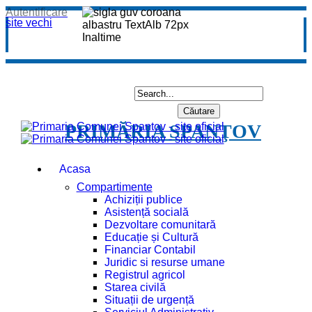
Autentificare
site vechi
PRIMĂRIA SPANŢOV
Acasa
Compartimente
Achiziții publice
Asistență socială
Dezvoltare comunitară
Educație și Cultură
Financiar Contabil
Juridic si resurse umane
Registrul agricol
Starea civilă
Situații de urgență