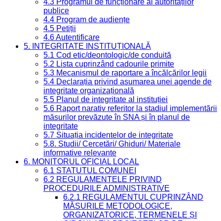
4.3 Programul de funcționare al autorităților
publice
4.4 Program de audiențe
4.5 Petiții
4.6 Autentificare
5. INTEGRITATE INSTITUȚIONALĂ
5.1 Cod etic/deontologic/de conduită
5.2 Lista cuprinzând cadourile primite
5.3 Mecanismul de raportare a încălcărilor legii
5.4 Declarația privind asumarea unei agende de
integritate organizațională
5.5 Planul de integritate al instituției
5.6 Raport narativ referitor la stadiul implementării
măsurilor prevăzute în SNA și în planul de
integritate
5.7 Situația incidentelor de integritate
5.8. Studii/ Cercetări/ Ghiduri/ Materiale
informative relevante
6. MONITORUL OFICIAL LOCAL
6.1 STATUTUL COMUNEI
6.2 REGULAMENTELE PRIVIND
PROCEDURILE ADMINISTRATIVE
6.2.1 REGULAMENTUL CUPRINZÂND
MĂSURILE METODOLOGICE,
ORGANIZATORICE, TERMENELE ȘI