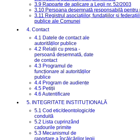
3.9 Rapoarte de aplicare a Legii nr. 52/2003
3.10 Persoana desemnată responsabilă pentru re
3.11 Registrul asociațiilor, fundațiilor și federații
publice ale Comunei
4. Contact
4.1 Datele de contact ale
autorităților publice
4.2 Relații cu presa -
persoană desemnată, date
de contact
4.3 Programul de
funcționare al autorităților
publice
4.4 Program de audiențe
4.5 Petiții
4.6 Autentificare
5. INTEGRITATE INSTITUȚIONALĂ
5.1 Cod etic/deontologic/de
conduită
5.2 Lista cuprinzând
cadourile primite
5.3 Mecanismul de
raportare a încălcărilor legii