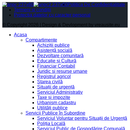
Politica De Confidențialitate
Termeni și condiții
Protectia datelor cu caracter personal
© Copyright 2026 | Design & Devlopment by vreausite.eu
Acasa
Compartimente
Achiziții publice
Asistență socială
Dezvoltare comunitară
Educație și Cultură
Financiar Contabil
Juridic si resurse umane
Registrul agricol
Starea civilă
Situații de urgență
Serviciul Administrativ
Taxe și impozite
Urbanism cadastru
Utilități publice
Servicii Publice în Subordine
Serviciul Voluntar pentru Situații de Urgență
Poliția Locală
Serviciul Public de Gospodărire Comunală