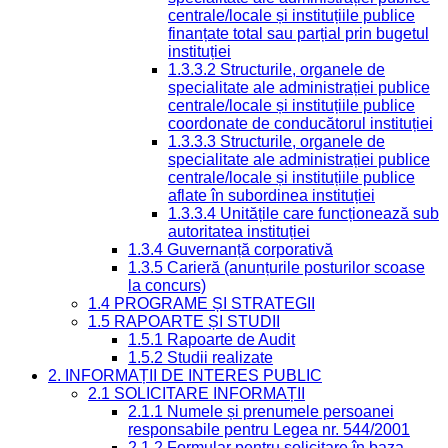
centrale/locale și instituțiile publice
finanțate total sau parțial prin bugetul
instituției
1.3.3.2 Structurile, organele de
specialitate ale administrației publice
centrale/locale și instituțiile publice
coordonate de conducătorul instituției
1.3.3.3 Structurile, organele de
specialitate ale administrației publice
centrale/locale și instituțiile publice
aflate în subordinea instituției
1.3.3.4 Unitățile care funcționează sub
autoritatea instituției
1.3.4 Guvernanță corporativă
1.3.5 Carieră (anunțurile posturilor scoase
la concurs)
1.4 PROGRAME ȘI STRATEGII
1.5 RAPOARTE ȘI STUDII
1.5.1 Rapoarte de Audit
1.5.2 Studii realizate
2. INFORMAȚII DE INTERES PUBLIC
2.1 SOLICITARE INFORMAȚII
2.1.1 Numele și prenumele persoanei
responsabile pentru Legea nr. 544/2001
2.1.2 Formular pentru solicitare în baza