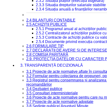
2.3.2 Situația plăților (execuția bugetară)
2.3.3 Situația drepturilor salariale stabilit
2.3.4 Situația anuală a finanțărilor neramb
2.4 BILANȚURI CONTABILE
2.5 ACHIZIȚII PUBLICE
2.5.1 Programul anual al achizițiilor publi
2.5.2 Centralizatorul achizițiilor publice 
2.5.3 Contracte de achiziții publice cu va
2.5.4 Documente privind execuția contract
2.6 FORMULARE TIP
2.7 DECLARAȚII DE AVERE ȘI DE INTERES
2.8 COMISIA PARITARĂ
2.9. PROTECȚIA DATELOR CU CARACTER
3. TRANSPARENȚĂ DECIZIONALĂ
3.1 Proiecte de acte normative aflate în consult
3.2 Formular pentru colectarea de propuneri, opi
3.3 Registrul pentru consemnarea și analizarea p
recomandărilor
3.4 Dezbateri publice
3.5 Consultari interministeriale
3.6 Proiecte de acte normative pentru care nu ma
3.7 Proiecte de acte normative adoptate
3.8 Ședințe publice/ Anunțuri/ Minute