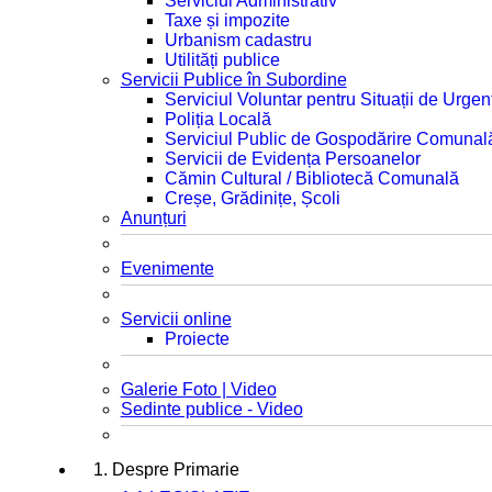
Serviciul Administrativ
Taxe și impozite
Urbanism cadastru
Utilități publice
Servicii Publice în Subordine
Serviciul Voluntar pentru Situații de Urgen
Poliția Locală
Serviciul Public de Gospodărire Comunal
Servicii de Evidența Persoanelor
Cămin Cultural / Bibliotecă Comunală
Creșe, Grădinițe, Școli
Anunțuri
Evenimente
Servicii online
Proiecte
Galerie Foto | Video
Sedinte publice - Video
1. Despre Primarie