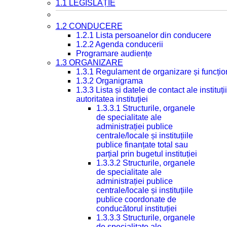
1.1 LEGISLAȚIE
1.2 CONDUCERE
1.2.1 Lista persoanelor din conducere
1.2.2 Agenda conducerii
Programare audiențe
1.3 ORGANIZARE
1.3.1 Regulament de organizare și funcțio
1.3.2 Organigrama
1.3.3 Lista și datele de contact ale instit
autoritatea instituției
1.3.3.1 Structurile, organele
de specialitate ale
administrației publice
centrale/locale și instituțiile
publice finanțate total sau
parțial prin bugetul instituției
1.3.3.2 Structurile, organele
de specialitate ale
administrației publice
centrale/locale și instituțiile
publice coordonate de
conducătorul instituției
1.3.3.3 Structurile, organele
de specialitate ale