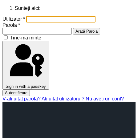
Sunteți aici:
Utilizator
*
Parola
*
Arată Parola
Ține-mă minte
Sign in with a passkey
Autentificare
V-ați uitat parola?
Ați uitat utilizatorul?
Nu aveți un cont?