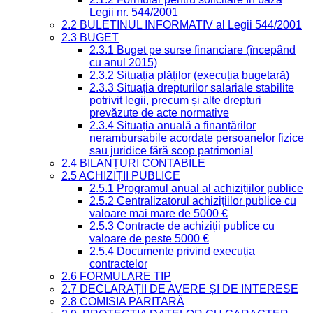
Legii nr. 544/2001
2.2 BULETINUL INFORMATIV al Legii 544/2001
2.3 BUGET
2.3.1 Buget pe surse financiare (începând
cu anul 2015)
2.3.2 Situația plăților (execuția bugetară)
2.3.3 Situația drepturilor salariale stabilite
potrivit legii, precum și alte drepturi
prevăzute de acte normative
2.3.4 Situația anuală a finanțărilor
nerambursabile acordate persoanelor fizice
sau juridice fără scop patrimonial
2.4 BILANȚURI CONTABILE
2.5 ACHIZIȚII PUBLICE
2.5.1 Programul anual al achizițiilor publice
2.5.2 Centralizatorul achizițiilor publice cu
valoare mai mare de 5000 €
2.5.3 Contracte de achiziții publice cu
valoare de peste 5000 €
2.5.4 Documente privind execuția
contractelor
2.6 FORMULARE TIP
2.7 DECLARAȚII DE AVERE ȘI DE INTERESE
2.8 COMISIA PARITARĂ