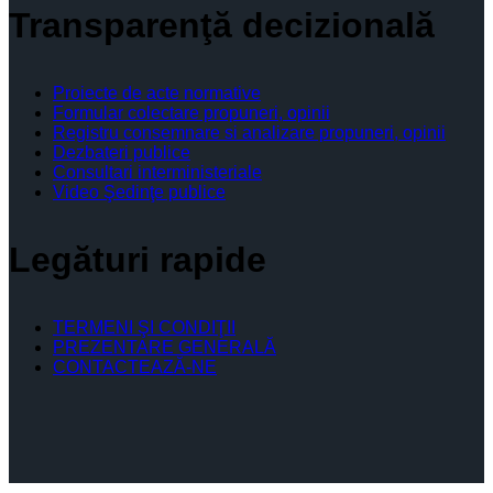
Transparenţă decizională
Proiecte de acte normative
Formular colectare propuneri, opinii
Registru consemnare si analizare propuneri, opinii
Dezbateri publice
Consultari interministeriale
Video Şedinţe publice
Legături rapide
TERMENI ŞI CONDIŢII
PREZENTARE GENERALĂ
CONTACTEAZĂ-NE