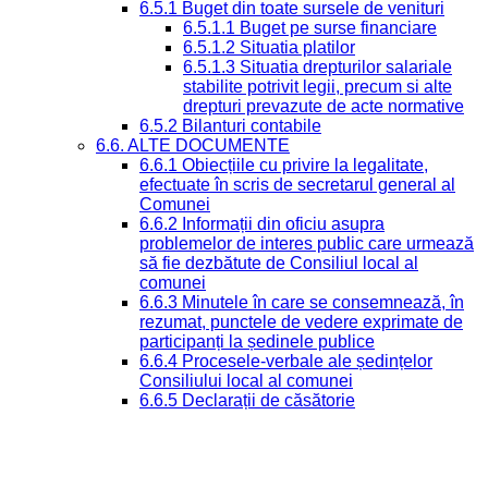
6.5.1 Buget din toate sursele de venituri
6.5.1.1 Buget pe surse financiare
6.5.1.2 Situatia platilor
6.5.1.3 Situatia drepturilor salariale
stabilite potrivit legii, precum si alte
drepturi prevazute de acte normative
6.5.2 Bilanturi contabile
6.6. ALTE DOCUMENTE
6.6.1 Obiecțiile cu privire la legalitate,
efectuate în scris de secretarul general al
Comunei
6.6.2 Informații din oficiu asupra
problemelor de interes public care urmează
să fie dezbătute de Consiliul local al
comunei
6.6.3 Minutele în care se consemnează, în
rezumat, punctele de vedere exprimate de
participanți la ședinele publice
6.6.4 Procesele-verbale ale ședințelor
Consiliului local al comunei
6.6.5 Declarații de căsătorie