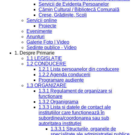
Servicii de Evidența Persoanelor
Cămin Cultural / Bibliotecă Comunală
Creșe, Grădinițe, Școli
Servicii online
Proiecte
Evenimente
Anunțuri
Galerie Foto | Video
Sedinte publice - Video
1. Despre Primarie
1.1 LEGISLAȚIE
1.2 CONDUCERE
1.2.1 Lista persoanelor din conducere
1.2.2 Agenda conducerii
Programare audiențe
1.3 ORGANIZARE
1.3.1 Regulament de organizare și
funcționare
1.3.2 Organigrama
1.3.3 Lista și datele de contact ale
instituțiilor care funcționează în
subordinea/coordonarea sau sub
autoritatea instituției
1.3.3.1 Structurile, organele de
specialitate ale administrației publice