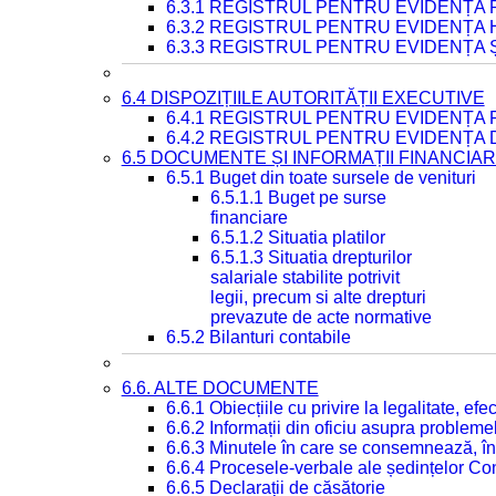
6.3.1 REGISTRUL PENTRU EVIDENȚA
6.3.2 REGISTRUL PENTRU EVIDENȚA
6.3.3 REGISTRUL PENTRU EVIDENȚA 
6.4 DISPOZIȚIILE AUTORITĂȚII EXECUTIVE
6.4.1 REGISTRUL PENTRU EVIDENȚA 
6.4.2 REGISTRUL PENTRU EVIDENȚA 
6.5 DOCUMENTE ȘI INFORMAȚII FINANCIA
6.5.1 Buget din toate sursele de venituri
6.5.1.1 Buget pe surse
financiare
6.5.1.2 Situatia platilor
6.5.1.3 Situatia drepturilor
salariale stabilite potrivit
legii, precum si alte drepturi
prevazute de acte normative
6.5.2 Bilanturi contabile
6.6. ALTE DOCUMENTE
6.6.1 Obiecțiile cu privire la legalitate, e
6.6.2 Informații din oficiu asupra problem
6.6.3 Minutele în care se consemnează, în
6.6.4 Procesele-verbale ale ședințelor Con
6.6.5 Declarații de căsătorie