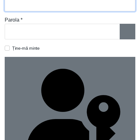
Parola
*
ARAT
Ține-mă minte