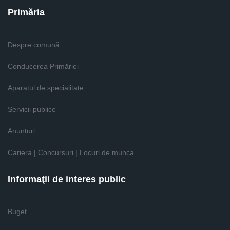
Primăria
Despre comună
Conducerea Primăriei
Aparatul de specialitate
Servicii publice
Anunturi
Cariera | Concursuri | Locuri de munca
Informaţii de interes public
Buget