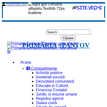
Autentificare
site vechi
PRIMĂRIA SPANŢOV
Acasa
Compartimente
Achiziții publice
Asistență socială
Dezvoltare comunitară
Educație și Cultură
Financiar Contabil
Juridic si resurse umane
Registrul agricol
Starea civilă