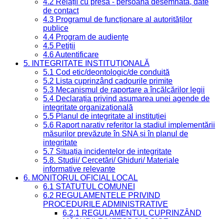
4.2 Relații cu presa - persoană desemnată, date
de contact
4.3 Programul de funcționare al autorităților
publice
4.4 Program de audiențe
4.5 Petiții
4.6 Autentificare
5. INTEGRITATE INSTITUȚIONALĂ
5.1 Cod etic/deontologic/de conduită
5.2 Lista cuprinzând cadourile primite
5.3 Mecanismul de raportare a încălcărilor legii
5.4 Declarația privind asumarea unei agende de
integritate organizațională
5.5 Planul de integritate al instituției
5.6 Raport narativ referitor la stadiul implementării
măsurilor prevăzute în SNA și în planul de
integritate
5.7 Situația incidentelor de integritate
5.8. Studii/ Cercetări/ Ghiduri/ Materiale
informative relevante
6. MONITORUL OFICIAL LOCAL
6.1 STATUTUL COMUNEI
6.2 REGULAMENTELE PRIVIND
PROCEDURILE ADMINISTRATIVE
6.2.1 REGULAMENTUL CUPRINZÂND