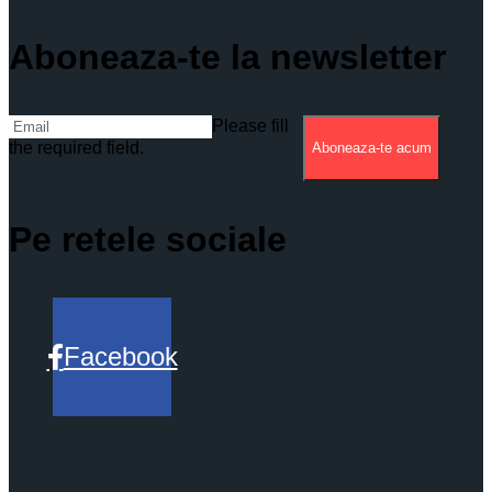
Aboneaza-te la newsletter
Please fill
the required field.
Aboneaza-te acum
Pe retele sociale
Facebook