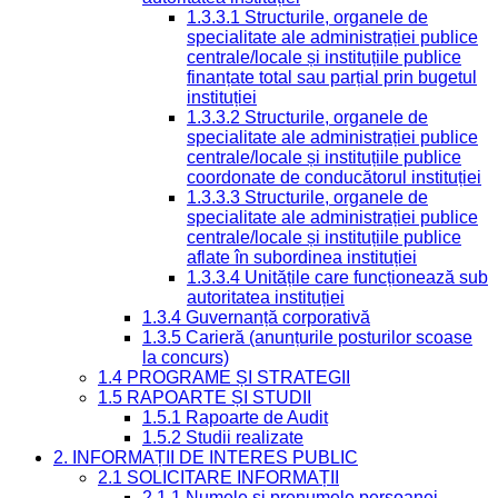
1.3.3.1 Structurile, organele de
specialitate ale administrației publice
centrale/locale și instituțiile publice
finanțate total sau parțial prin bugetul
instituției
1.3.3.2 Structurile, organele de
specialitate ale administrației publice
centrale/locale și instituțiile publice
coordonate de conducătorul instituției
1.3.3.3 Structurile, organele de
specialitate ale administrației publice
centrale/locale și instituțiile publice
aflate în subordinea instituției
1.3.3.4 Unitățile care funcționează sub
autoritatea instituției
1.3.4 Guvernanță corporativă
1.3.5 Carieră (anunțurile posturilor scoase
la concurs)
1.4 PROGRAME ȘI STRATEGII
1.5 RAPOARTE ȘI STUDII
1.5.1 Rapoarte de Audit
1.5.2 Studii realizate
2. INFORMAȚII DE INTERES PUBLIC
2.1 SOLICITARE INFORMAȚII
2.1.1 Numele și prenumele persoanei