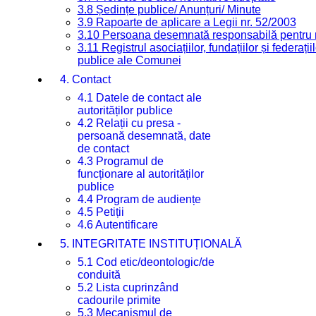
3.8 Ședințe publice/ Anunțuri/ Minute
3.9 Rapoarte de aplicare a Legii nr. 52/2003
3.10 Persoana desemnată responsabilă pentru re
3.11 Registrul asociațiilor, fundațiilor și federații
publice ale Comunei
4. Contact
4.1 Datele de contact ale
autorităților publice
4.2 Relații cu presa -
persoană desemnată, date
de contact
4.3 Programul de
funcționare al autorităților
publice
4.4 Program de audiențe
4.5 Petiții
4.6 Autentificare
5. INTEGRITATE INSTITUȚIONALĂ
5.1 Cod etic/deontologic/de
conduită
5.2 Lista cuprinzând
cadourile primite
5.3 Mecanismul de