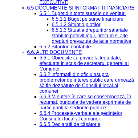
EXECUTIVE
6.5 DOCUMENTE ȘI INFORMAȚII FINANCIARE
6.5.1 Buget din toate sursele de venituri
6.5.1.1 Buget pe surse financiare
6.5.1.2 Situatia platilor
6.5.1.3 Situatia drepturilor salariale
stabilite potrivit legii, precum si alte
drepturi prevazute de acte normative
6.5.2 Bilanturi contabile
6.6. ALTE DOCUMENTE
6.6.1 Obiecțiile cu privire la legalitate,
efectuate în scris de secretarul general al
Comunei
6.6.2 Informații din oficiu asupra
problemelor de interes public care urmează
să fie dezbătute de Consiliul local al
comunei
6.6.3 Minutele în care se consemnează, în
rezumat, punctele de vedere exprimate de
participanți la ședinele publice
6.6.4 Procesele-verbale ale ședințelor
Consiliului local al comunei
6.6.5 Declarații de căsătorie