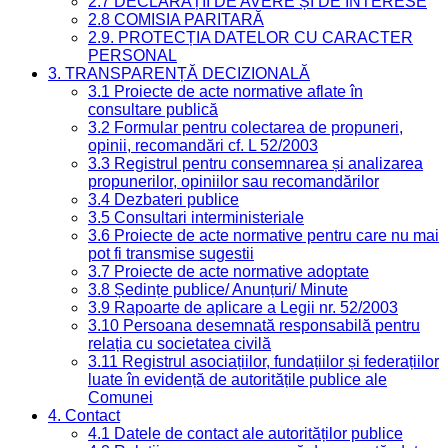
2.7 DECLARAȚII DE AVERE ȘI DE INTERESE
2.8 COMISIA PARITARĂ
2.9. PROTECȚIA DATELOR CU CARACTER
PERSONAL
3. TRANSPARENȚĂ DECIZIONALĂ
3.1 Proiecte de acte normative aflate în
consultare publică
3.2 Formular pentru colectarea de propuneri,
opinii, recomandări cf. L 52/2003
3.3 Registrul pentru consemnarea și analizarea
propunerilor, opiniilor sau recomandărilor
3.4 Dezbateri publice
3.5 Consultari interministeriale
3.6 Proiecte de acte normative pentru care nu mai
pot fi transmise sugestii
3.7 Proiecte de acte normative adoptate
3.8 Ședințe publice/ Anunțuri/ Minute
3.9 Rapoarte de aplicare a Legii nr. 52/2003
3.10 Persoana desemnată responsabilă pentru
relația cu societatea civilă
3.11 Registrul asociațiilor, fundațiilor și federațiilor
luate în evidență de autoritățile publice ale
Comunei
4. Contact
4.1 Datele de contact ale autorităților publice