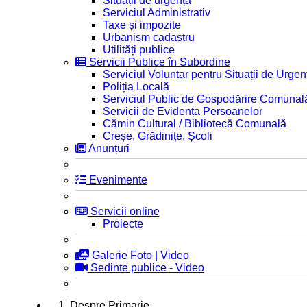
Situații de urgență
Serviciul Administrativ
Taxe și impozite
Urbanism cadastru
Utilități publice
Servicii Publice în Subordine
Serviciul Voluntar pentru Situații de Urgen
Poliția Locală
Serviciul Public de Gospodărire Comunal
Servicii de Evidența Persoanelor
Cămin Cultural / Bibliotecă Comunală
Creșe, Grădinițe, Școli
Anunțuri
Evenimente
Servicii online
Proiecte
Galerie Foto | Video
Sedinte publice - Video
1. Despre Primarie