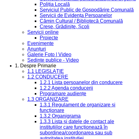
Poliția Locală
Serviciul Public de Gospodărire Comunală
Servicii de Evidența Persoanelor
Cămin Cultural / Bibliotecă Comunală
Creșe, Grădinițe, Școli
Servicii online
Proiecte
Evenimente
Anunțuri
Galerie Foto | Video
Sedinte publice - Video
1. Despre Primarie
1.1 LEGISLAȚIE
1.2 CONDUCERE
1.2.1 Lista persoanelor din conducere
1.2.2 Agenda conducerii
Programare audiențe
1.3 ORGANIZARE
1.3.1 Regulament de organizare și
funcționare
1.3.2 Organigrama
1.3.3 Lista și datele de contact ale
instituțiilor care funcționează în
subordinea/coordonarea sau sub
autoritatea instituției