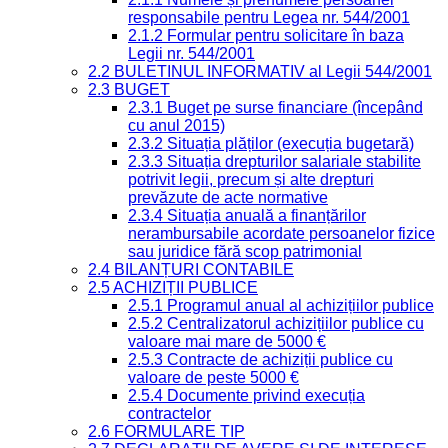
responsabile pentru Legea nr. 544/2001
2.1.2 Formular pentru solicitare în baza
Legii nr. 544/2001
2.2 BULETINUL INFORMATIV al Legii 544/2001
2.3 BUGET
2.3.1 Buget pe surse financiare (începând
cu anul 2015)
2.3.2 Situația plăților (execuția bugetară)
2.3.3 Situația drepturilor salariale stabilite
potrivit legii, precum și alte drepturi
prevăzute de acte normative
2.3.4 Situația anuală a finanțărilor
nerambursabile acordate persoanelor fizice
sau juridice fără scop patrimonial
2.4 BILANȚURI CONTABILE
2.5 ACHIZIȚII PUBLICE
2.5.1 Programul anual al achizițiilor publice
2.5.2 Centralizatorul achizițiilor publice cu
valoare mai mare de 5000 €
2.5.3 Contracte de achiziții publice cu
valoare de peste 5000 €
2.5.4 Documente privind execuția
contractelor
2.6 FORMULARE TIP