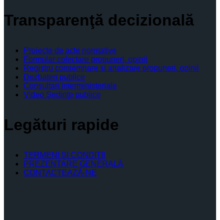
Transparenţă decizională
Proiecte de acte normative
Formular colectare propuneri, opinii
Registru consemnare si analizare propuneri, opinii
Dezbateri publice
Consultari interministeriale
Video Şedinţe publice
Legături rapide
TERMENI ŞI CONDIŢII
PREZENTARE GENERALĂ
CONTACTEAZĂ-NE