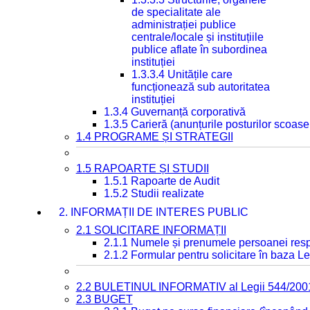
de specialitate ale
administrației publice
centrale/locale și instituțiile
publice aflate în subordinea
instituției
1.3.3.4 Unitățile care
funcționează sub autoritatea
instituției
1.3.4 Guvernanță corporativă
1.3.5 Carieră (anunțurile posturilor scoase
1.4 PROGRAME ȘI STRATEGII
1.5 RAPOARTE ȘI STUDII
1.5.1 Rapoarte de Audit
1.5.2 Studii realizate
2. INFORMAȚII DE INTERES PUBLIC
2.1 SOLICITARE INFORMAȚII
2.1.1 Numele și prenumele persoanei resp
2.1.2 Formular pentru solicitare în baza Le
2.2 BULETINUL INFORMATIV al Legii 544/200
2.3 BUGET