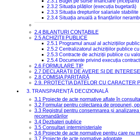
2.3.1 Buget pe surse financiare (începând
2.3.2 Situația plăților (execuția bugetară)
2.3.3 Situația drepturilor salariale stabilit
2.3.4 Situația anuală a finanțărilor neramb
2.4 BILANȚURI CONTABILE
2.5 ACHIZIȚII PUBLICE
2.5.1 Programul anual al achizițiilor publi
2.5.2 Centralizatorul achizițiilor publice 
2.5.3 Contracte de achiziții publice cu va
2.5.4 Documente privind execuția contract
2.6 FORMULARE TIP
2.7 DECLARAȚII DE AVERE ȘI DE INTERES
2.8 COMISIA PARITARĂ
2.9. PROTECȚIA DATELOR CU CARACTER
3. TRANSPARENȚĂ DECIZIONALĂ
3.1 Proiecte de acte normative aflate în consult
3.2 Formular pentru colectarea de propuneri, opi
3.3 Registrul pentru consemnarea și analizarea p
recomandărilor
3.4 Dezbateri publice
3.5 Consultari interministeriale
3.6 Proiecte de acte normative pentru care nu ma
3.7 Proiecte de acte normative adoptate