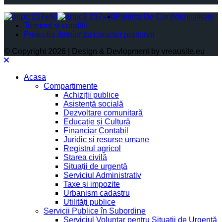
Politica De Confidențialitate
Termeni și condiții
Protectia datelor cu caracter personal
© Copyright 2026 | Design & Devlopment by vreausite.eu
Acasa
Compartimente
Achiziții publice
Asistență socială
Dezvoltare comunitară
Educație și Cultură
Financiar Contabil
Juridic si resurse umane
Registrul agricol
Starea civilă
Situații de urgență
Serviciul Administrativ
Taxe și impozite
Urbanism cadastru
Utilități publice
Servicii Publice în Subordine
Serviciul Voluntar pentru Situații de Urgență