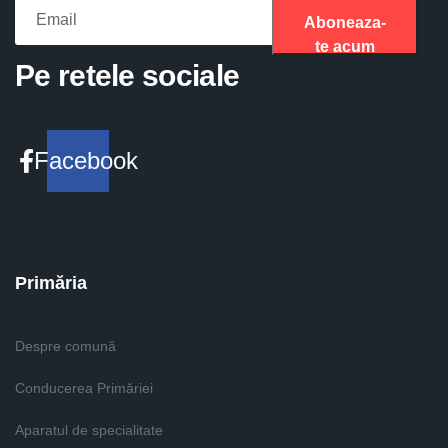
Aboneaza-
te acum
Please fill the required field.
Pe retele sociale
Facebook
Primăria
Despre comună
Conducerea Primăriei
Aparatul de specialitate