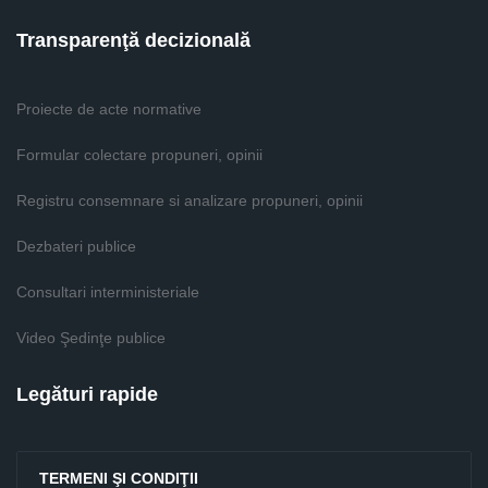
Transparenţă decizională
Proiecte de acte normative
Formular colectare propuneri, opinii
Registru consemnare si analizare propuneri, opinii
Dezbateri publice
Consultari interministeriale
Video Şedinţe publice
Legături rapide
TERMENI ŞI CONDIŢII