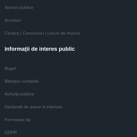
Servicii publice
Anunturi
Cariera | Concursuri | Locuri de munca
Informaţii de interes public
Buget
Bilanţuri contabile
Achiziţii publice
Declaratii de avere si interese
Formulare tip
GDPR