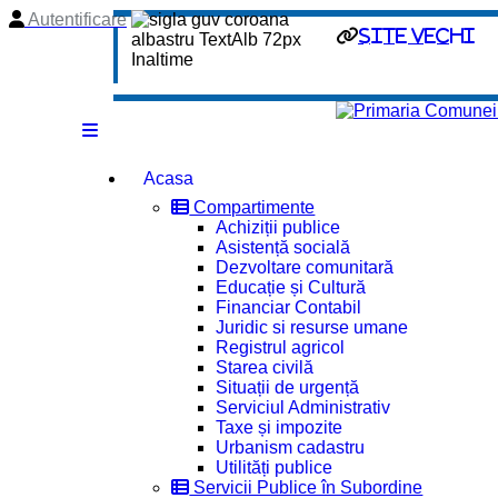
Autentificare
site vechi
Acasa
Compartimente
Achiziții publice
Asistență socială
Dezvoltare comunitară
Educație și Cultură
Financiar Contabil
Juridic si resurse umane
Registrul agricol
Starea civilă
Situații de urgență
Serviciul Administrativ
Taxe și impozite
Urbanism cadastru
Utilități publice
Servicii Publice în Subordine