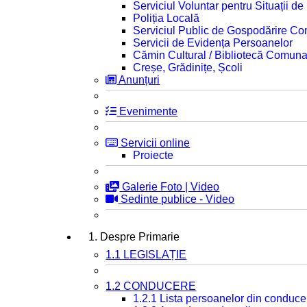
Serviciul Voluntar pentru Situații d
Poliția Locală
Serviciul Public de Gospodărire C
Servicii de Evidența Persoanelor
Cămin Cultural / Bibliotecă Comuna
Creșe, Grădinițe, Școli
Anunțuri
Evenimente
Servicii online
Proiecte
Galerie Foto | Video
Sedinte publice - Video
1. Despre Primarie
1.1 LEGISLAȚIE
1.2 CONDUCERE
1.2.1 Lista persoanelor din conduce