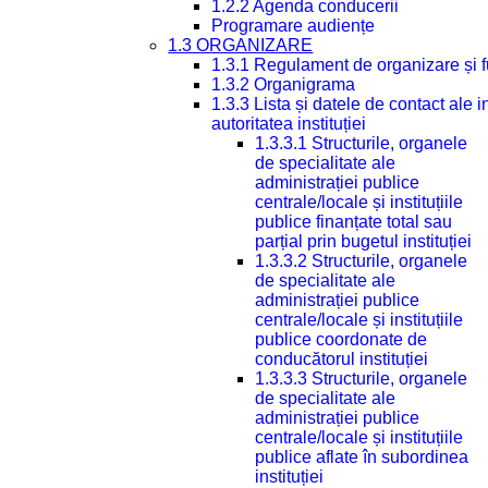
1.2.2 Agenda conducerii
Programare audiențe
1.3 ORGANIZARE
1.3.1 Regulament de organizare și 
1.3.2 Organigrama
1.3.3 Lista și datele de contact ale
autoritatea instituției
1.3.3.1 Structurile, organele
de specialitate ale
administrației publice
centrale/locale și instituțiile
publice finanțate total sau
parțial prin bugetul instituției
1.3.3.2 Structurile, organele
de specialitate ale
administrației publice
centrale/locale și instituțiile
publice coordonate de
conducătorul instituției
1.3.3.3 Structurile, organele
de specialitate ale
administrației publice
centrale/locale și instituțiile
publice aflate în subordinea
instituției