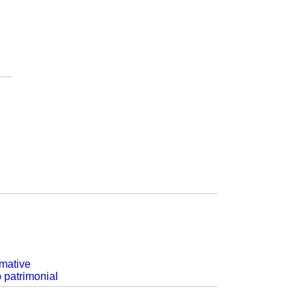
rmative
p patrimonial