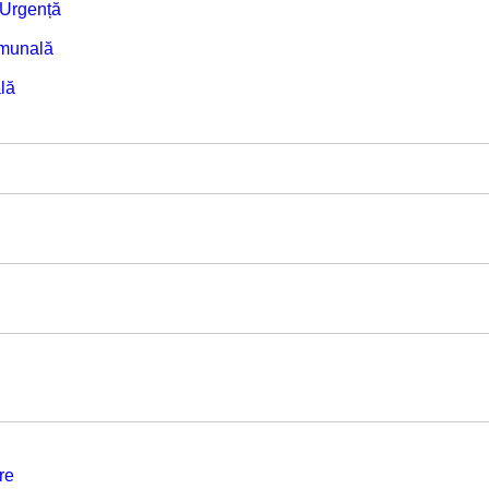
e Urgență
omunală
lă
re