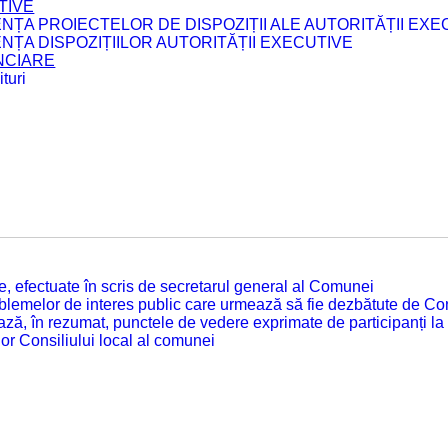
TIVE
ENȚA PROIECTELOR DE DISPOZIȚII ALE AUTORITĂȚII EXE
ENȚA DISPOZIȚIILOR AUTORITĂȚII EXECUTIVE
ANCIARE
turi
tate, efectuate în scris de secretarul general al Comunei
roblemelor de interes public care urmează să fie dezbătute de Con
ză, în rezumat, punctele de vedere exprimate de participanți la
or Consiliului local al comunei