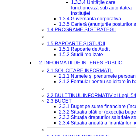
1.3.3.4 Unitățile care
funcționează sub autoritatea
instituției
1.3.4 Guvernanță corporativă
1.3.5 Carieră (anunțurile posturilor
1.4 PROGRAME ȘI STRATEGII
1.5 RAPOARTE ȘI STUDII
1.5.1 Rapoarte de Audit
1.5.2 Studii realizate
2. INFORMAȚII DE INTERES PUBLIC
2.1 SOLICITARE INFORMAȚII
2.1.1 Numele și prenumele persoan
2.1.2 Formular pentru solicitare în 
2.2 BULETINUL INFORMATIV al Legii 5
2.3 BUGET
2.3.1 Buget pe surse financiare (în
2.3.2 Situația plăților (execuția buge
2.3.3 Situația drepturilor salariale s
2.3.4 Situația anuală a finanțărilor