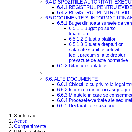
6.4 DISPOZIȚIILE AUTORITĂȚII EXECU
6.4.1 REGISTRUL PENTRU EVID
6.4.2 REGISTRUL PENTRU EVID
6.5 DOCUMENTE ȘI INFORMAȚII FIN
6.5.1 Buget din toate sursele de veni
6.5.1.1 Buget pe surse
financiare
6.5.1.2 Situatia platilor
6.5.1.3 Situatia drepturilor
salariale stabilite potrivit
legii, precum si alte drepturi
prevazute de acte normative
6.5.2 Bilanturi contabile
6.6. ALTE DOCUMENTE
6.6.1 Obiecțiile cu privire la legali
6.6.2 Informații din oficiu asupra p
6.6.3 Minutele în care se consemnea
6.6.4 Procesele-verbale ale ședințel
6.6.5 Declarații de căsătorie
Sunteți aici:
Acasa
Compartimente
Utilități publice