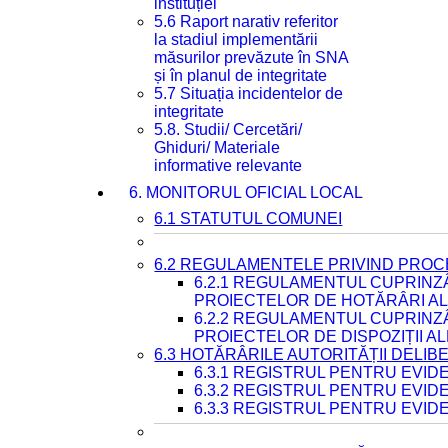
instituției
5.6 Raport narativ referitor
la stadiul implementării
măsurilor prevăzute în SNA
și în planul de integritate
5.7 Situația incidentelor de
integritate
5.8. Studii/ Cercetări/
Ghiduri/ Materiale
informative relevante
6. MONITORUL OFICIAL LOCAL
6.1 STATUTUL COMUNEI
6.2 REGULAMENTELE PRIVIND PROC
6.2.1 REGULAMENTUL CUPRINZ
PROIECTELOR DE HOTĂRÂRI ALE
6.2.2 REGULAMENTUL CUPRINZ
PROIECTELOR DE DISPOZIȚII A
6.3 HOTĂRÂRILE AUTORITĂȚII DELIB
6.3.1 REGISTRUL PENTRU EVI
6.3.2 REGISTRUL PENTRU EVI
6.3.3 REGISTRUL PENTRU EVID