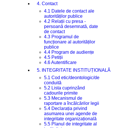
4. Contact
4.1 Datele de contact ale
autorităților publice
4.2 Relații cu presa -
persoană desemnată, date
de contact
4.3 Programul de
funcționare al autorităților
publice
4.4 Program de audiențe
4.5 Petiții
4.6 Autentificare
5. INTEGRITATE INSTITUȚIONALĂ
5.1 Cod etic/deontologic/de
conduită
5.2 Lista cuprinzând
cadourile primite
5.3 Mecanismul de
raportare a încălcărilor legii
5.4 Declarația privind
asumarea unei agende de
integritate organizațională
5.5 Planul de integritate al