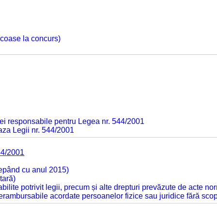
 scoase la concurs)
ei responsabile pentru Legea nr. 544/2001
baza Legii nr. 544/2001
44/2001
cepând cu anul 2015)
tară)
tabilite potrivit legii, precum și alte drepturi prevăzute de acte no
 nerambursabile acordate persoanelor fizice sau juridice fără sco