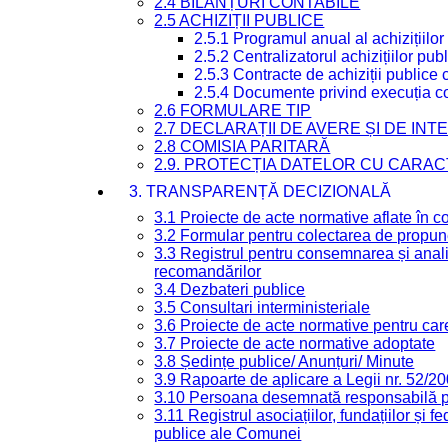
2.4 BILANȚURI CONTABILE
2.5 ACHIZIȚII PUBLICE
2.5.1 Programul anual al achizițiilor
2.5.2 Centralizatorul achizițiilor p
2.5.3 Contracte de achiziții publice
2.5.4 Documente privind execuția co
2.6 FORMULARE TIP
2.7 DECLARAȚII DE AVERE ȘI DE IN
2.8 COMISIA PARITARĂ
2.9. PROTECȚIA DATELOR CU CARA
3. TRANSPARENȚĂ DECIZIONALĂ
3.1 Proiecte de acte normative aflate în c
3.2 Formular pentru colectarea de propune
3.3 Registrul pentru consemnarea și anali
recomandărilor
3.4 Dezbateri publice
3.5 Consultari interministeriale
3.6 Proiecte de acte normative pentru care
3.7 Proiecte de acte normative adoptate
3.8 Ședințe publice/ Anunțuri/ Minute
3.9 Rapoarte de aplicare a Legii nr. 52/2
3.10 Persoana desemnată responsabilă pen
3.11 Registrul asociațiilor, fundațiilor și fe
publice ale Comunei