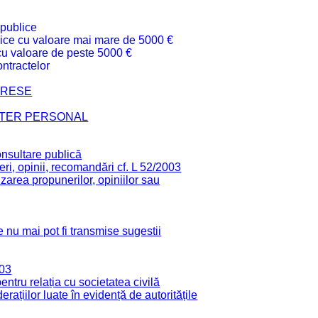
 publice
ublice cu valoare mai mare de 5000 €
 cu valoare de peste 5000 €
ntractelor
TERESE
CTER PERSONAL
onsultare publică
ri, opinii, recomandări cf. L 52/2003
zarea propunerilor, opiniilor sau
 nu mai pot fi transmise sugestii
003
tru relația cu societatea civilă
derațiilor luate în evidență de autoritățile