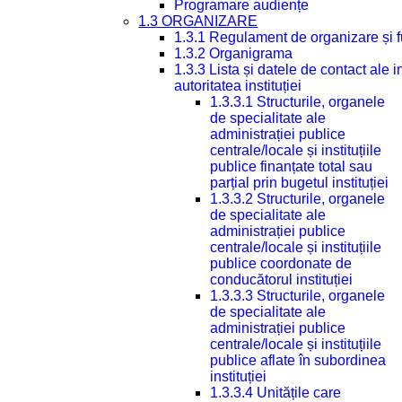
Programare audiențe
1.3 ORGANIZARE
1.3.1 Regulament de organizare și 
1.3.2 Organigrama
1.3.3 Lista și datele de contact ale
autoritatea instituției
1.3.3.1 Structurile, organele
de specialitate ale
administrației publice
centrale/locale și instituțiile
publice finanțate total sau
parțial prin bugetul instituției
1.3.3.2 Structurile, organele
de specialitate ale
administrației publice
centrale/locale și instituțiile
publice coordonate de
conducătorul instituției
1.3.3.3 Structurile, organele
de specialitate ale
administrației publice
centrale/locale și instituțiile
publice aflate în subordinea
instituției
1.3.3.4 Unitățile care