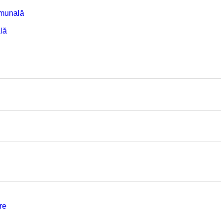
omunală
lă
re