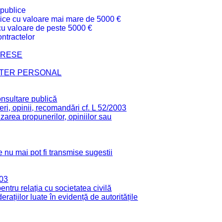
 publice
ublice cu valoare mai mare de 5000 €
 cu valoare de peste 5000 €
ntractelor
TERESE
CTER PERSONAL
onsultare publică
ri, opinii, recomandări cf. L 52/2003
zarea propunerilor, opiniilor sau
 nu mai pot fi transmise sugestii
003
tru relația cu societatea civilă
derațiilor luate în evidență de autoritățile