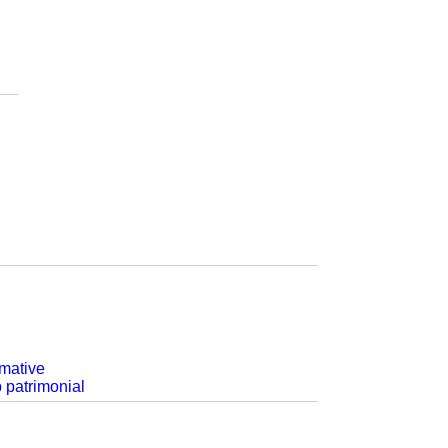
rmative
p patrimonial