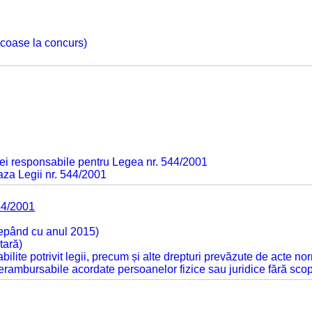
 scoase la concurs)
ei responsabile pentru Legea nr. 544/2001
baza Legii nr. 544/2001
44/2001
cepând cu anul 2015)
tară)
tabilite potrivit legii, precum și alte drepturi prevăzute de acte no
 nerambursabile acordate persoanelor fizice sau juridice fără sco