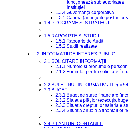
funcționează sub autoritatea
instituției
1.3.4 Guvernanță corporativă
1.3.5 Carieră (anunțurile posturilor
1.4 PROGRAME ȘI STRATEGII
1.5 RAPOARTE ȘI STUDII
1.5.1 Rapoarte de Audit
1.5.2 Studii realizate
2. INFORMAȚII DE INTERES PUBLIC
2.1 SOLICITARE INFORMAȚII
2.1.1 Numele și prenumele persoan
2.1.2 Formular pentru solicitare în 
2.2 BULETINUL INFORMATIV al Legii 5
2.3 BUGET
2.3.1 Buget pe surse financiare (în
2.3.2 Situația plăților (execuția buge
2.3.3 Situația drepturilor salariale s
2.3.4 Situația anuală a finanțărilor
2.4 BILANȚURI CONTABILE