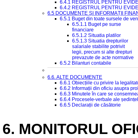
6.4.1 REGISTRUL PENTRU EVID
6.4.2 REGISTRUL PENTRU EVID
6.5 DOCUMENTE ȘI INFORMAȚII FIN
6.5.1 Buget din toate sursele de veni
6.5.1.1 Buget pe surse
financiare
6.5.1.2 Situatia platilor
6.5.1.3 Situatia drepturilor
salariale stabilite potrivit
legii, precum si alte drepturi
prevazute de acte normative
6.5.2 Bilanturi contabile
6.6. ALTE DOCUMENTE
6.6.1 Obiecțiile cu privire la legali
6.6.2 Informații din oficiu asupra p
6.6.3 Minutele în care se consemnea
6.6.4 Procesele-verbale ale ședințel
6.6.5 Declarații de căsătorie
6. MONITORUL OF