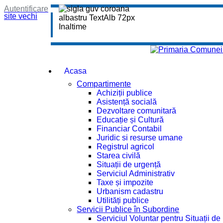
Autentificare
site vechi
Acasa
Compartimente
Achiziții publice
Asistență socială
Dezvoltare comunitară
Educație și Cultură
Financiar Contabil
Juridic si resurse umane
Registrul agricol
Starea civilă
Situații de urgență
Serviciul Administrativ
Taxe și impozite
Urbanism cadastru
Utilități publice
Servicii Publice în Subordine
Serviciul Voluntar pentru Situații d