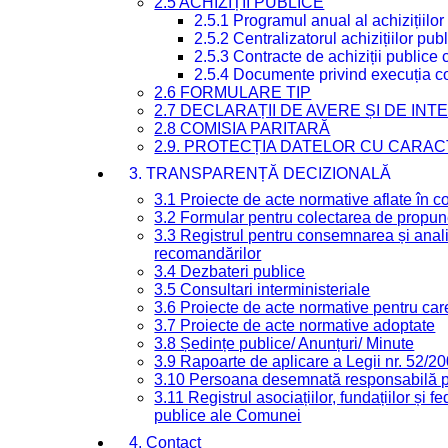
2.5 ACHIZIȚII PUBLICE
2.5.1 Programul anual al achizițiilor
2.5.2 Centralizatorul achizițiilor p
2.5.3 Contracte de achiziții publice
2.5.4 Documente privind execuția co
2.6 FORMULARE TIP
2.7 DECLARAȚII DE AVERE ȘI DE IN
2.8 COMISIA PARITARĂ
2.9. PROTECȚIA DATELOR CU CARA
3. TRANSPARENȚĂ DECIZIONALĂ
3.1 Proiecte de acte normative aflate în c
3.2 Formular pentru colectarea de propune
3.3 Registrul pentru consemnarea și anali
recomandărilor
3.4 Dezbateri publice
3.5 Consultari interministeriale
3.6 Proiecte de acte normative pentru care
3.7 Proiecte de acte normative adoptate
3.8 Ședințe publice/ Anunțuri/ Minute
3.9 Rapoarte de aplicare a Legii nr. 52/2
3.10 Persoana desemnată responsabilă pen
3.11 Registrul asociațiilor, fundațiilor și fe
publice ale Comunei
4. Contact