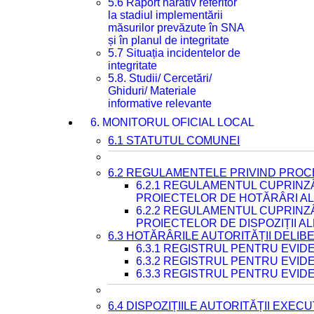
5.6 Raport narativ referitor
la stadiul implementării
măsurilor prevăzute în SNA
și în planul de integritate
5.7 Situația incidentelor de
integritate
5.8. Studii/ Cercetări/
Ghiduri/ Materiale
informative relevante
6. MONITORUL OFICIAL LOCAL
6.1 STATUTUL COMUNEI
6.2 REGULAMENTELE PRIVIND PROC
6.2.1 REGULAMENTUL CUPRINZ
PROIECTELOR DE HOTĂRÂRI ALE
6.2.2 REGULAMENTUL CUPRINZ
PROIECTELOR DE DISPOZIȚII A
6.3 HOTĂRÂRILE AUTORITĂȚII DELIB
6.3.1 REGISTRUL PENTRU EVI
6.3.2 REGISTRUL PENTRU EVI
6.3.3 REGISTRUL PENTRU EVID
6.4 DISPOZIȚIILE AUTORITĂȚII EXECU