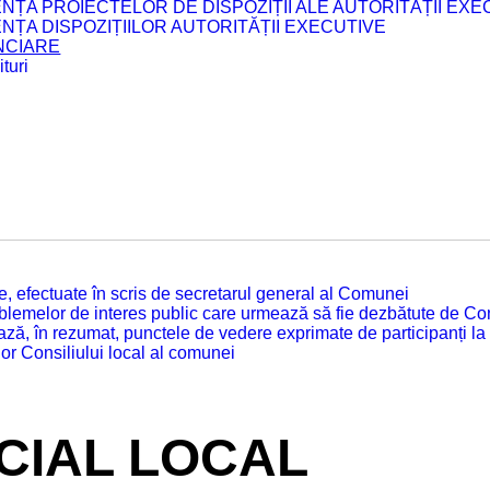
ENȚA PROIECTELOR DE DISPOZIȚII ALE AUTORITĂȚII EXE
ENȚA DISPOZIȚIILOR AUTORITĂȚII EXECUTIVE
ANCIARE
turi
tate, efectuate în scris de secretarul general al Comunei
roblemelor de interes public care urmează să fie dezbătute de Con
ză, în rezumat, punctele de vedere exprimate de participanți la
or Consiliului local al comunei
ICIAL LOCAL