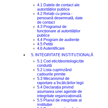
4.1 Datele de contact ale
autorităților publice
4.2 Relații cu presa -
persoană desemnată, date
de contact
4.3 Programul de
funcționare al autorităților
publice
4.4 Program de audiențe
4.5 Petiții
4.6 Autentificare
5. INTEGRITATE INSTITUȚIONALĂ
5.1 Cod etic/deontologic/de
conduită
5.2 Lista cuprinzând
cadourile primite
5.3 Mecanismul de
raportare a încălcărilor legii
5.4 Declarația privind
asumarea unei agende de
integritate organizațională
5.5 Planul de integritate al
instituției