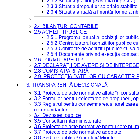
2.3.2 Situația plăților (execuția bugetară)
2.3.3 Situația drepturilor salariale stabilit
2.3.4 Situația anuală a finanțărilor neramb
2.4 BILANȚURI CONTABILE
2.5 ACHIZIȚII PUBLICE
2.5.1 Programul anual al achizițiilor publi
2.5.2 Centralizatorul achizițiilor publice 
2.5.3 Contracte de achiziții publice cu va
2.5.4 Documente privind execuția contract
2.6 FORMULARE TIP
2.7 DECLARAȚII DE AVERE ȘI DE INTERES
2.8 COMISIA PARITARĂ
2.9. PROTECȚIA DATELOR CU CARACTER
3. TRANSPARENȚĂ DECIZIONALĂ
3.1 Proiecte de acte normative aflate în consult
3.2 Formular pentru colectarea de propuneri, opi
3.3 Registrul pentru consemnarea și analizarea p
recomandărilor
3.4 Dezbateri publice
3.5 Consultari interministeriale
3.6 Proiecte de acte normative pentru care nu ma
3.7 Proiecte de acte normative adoptate
3.8 Ședințe publice/ Anunțuri/ Minute