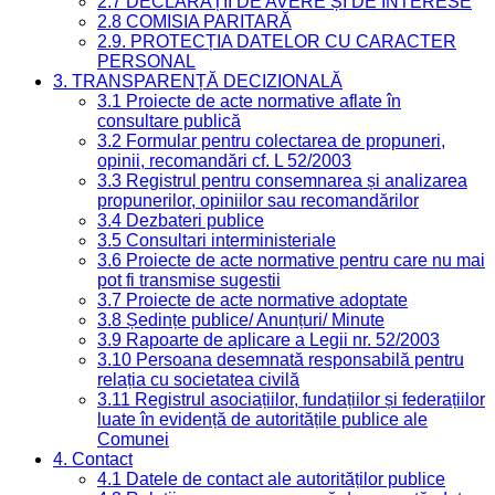
2.7 DECLARAȚII DE AVERE ȘI DE INTERESE
2.8 COMISIA PARITARĂ
2.9. PROTECȚIA DATELOR CU CARACTER
PERSONAL
3. TRANSPARENȚĂ DECIZIONALĂ
3.1 Proiecte de acte normative aflate în
consultare publică
3.2 Formular pentru colectarea de propuneri,
opinii, recomandări cf. L 52/2003
3.3 Registrul pentru consemnarea și analizarea
propunerilor, opiniilor sau recomandărilor
3.4 Dezbateri publice
3.5 Consultari interministeriale
3.6 Proiecte de acte normative pentru care nu mai
pot fi transmise sugestii
3.7 Proiecte de acte normative adoptate
3.8 Ședințe publice/ Anunțuri/ Minute
3.9 Rapoarte de aplicare a Legii nr. 52/2003
3.10 Persoana desemnată responsabilă pentru
relația cu societatea civilă
3.11 Registrul asociațiilor, fundațiilor și federațiilor
luate în evidență de autoritățile publice ale
Comunei
4. Contact
4.1 Datele de contact ale autorităților publice