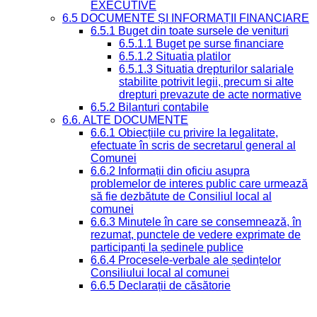
EXECUTIVE
6.5 DOCUMENTE ȘI INFORMAȚII FINANCIARE
6.5.1 Buget din toate sursele de venituri
6.5.1.1 Buget pe surse financiare
6.5.1.2 Situatia platilor
6.5.1.3 Situatia drepturilor salariale
stabilite potrivit legii, precum si alte
drepturi prevazute de acte normative
6.5.2 Bilanturi contabile
6.6. ALTE DOCUMENTE
6.6.1 Obiecțiile cu privire la legalitate,
efectuate în scris de secretarul general al
Comunei
6.6.2 Informații din oficiu asupra
problemelor de interes public care urmează
să fie dezbătute de Consiliul local al
comunei
6.6.3 Minutele în care se consemnează, în
rezumat, punctele de vedere exprimate de
participanți la ședinele publice
6.6.4 Procesele-verbale ale ședințelor
Consiliului local al comunei
6.6.5 Declarații de căsătorie