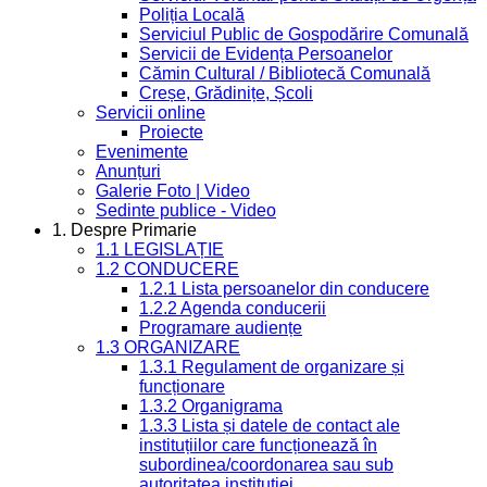
Poliția Locală
Serviciul Public de Gospodărire Comunală
Servicii de Evidența Persoanelor
Cămin Cultural / Bibliotecă Comunală
Creșe, Grădinițe, Școli
Servicii online
Proiecte
Evenimente
Anunțuri
Galerie Foto | Video
Sedinte publice - Video
1. Despre Primarie
1.1 LEGISLAȚIE
1.2 CONDUCERE
1.2.1 Lista persoanelor din conducere
1.2.2 Agenda conducerii
Programare audiențe
1.3 ORGANIZARE
1.3.1 Regulament de organizare și
funcționare
1.3.2 Organigrama
1.3.3 Lista și datele de contact ale
instituțiilor care funcționează în
subordinea/coordonarea sau sub
autoritatea instituției