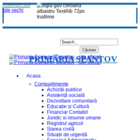
Autentificare
site vechi
PRIMĂRIA SPANŢOV
Acasa
Compartimente
Achiziții publice
Asistență socială
Dezvoltare comunitară
Educație și Cultură
Financiar Contabil
Juridic si resurse umane
Registrul agricol
Starea civilă
Situații de urgență