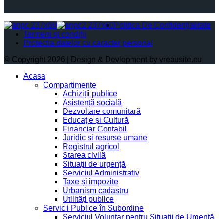
Politica De Confidențialitate
Termeni și condiții
Protectia datelor cu caracter personal
© Copyright 2026 | Design & Devlopment by vreausite.eu
Acasa
Compartimente
Achiziții publice
Asistență socială
Dezvoltare comunitară
Educație și Cultură
Financiar Contabil
Juridic si resurse umane
Registrul agricol
Starea civilă
Situații de urgență
Serviciul Administrativ
Taxe și impozite
Urbanism cadastru
Utilități publice
Servicii Publice în Subordine
Serviciul Voluntar pentru Situații de Urgență