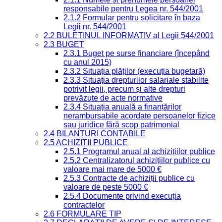
responsabile pentru Legea nr. 544/2001
2.1.2 Formular pentru solicitare în baza
Legii nr. 544/2001
2.2 BULETINUL INFORMATIV al Legii 544/2001
2.3 BUGET
2.3.1 Buget pe surse financiare (începând
cu anul 2015)
2.3.2 Situația plăților (execuția bugetară)
2.3.3 Situația drepturilor salariale stabilite
potrivit legii, precum și alte drepturi
prevăzute de acte normative
2.3.4 Situația anuală a finanțărilor
nerambursabile acordate persoanelor fizice
sau juridice fără scop patrimonial
2.4 BILANȚURI CONTABILE
2.5 ACHIZIȚII PUBLICE
2.5.1 Programul anual al achizițiilor publice
2.5.2 Centralizatorul achizițiilor publice cu
valoare mai mare de 5000 €
2.5.3 Contracte de achiziții publice cu
valoare de peste 5000 €
2.5.4 Documente privind execuția
contractelor
2.6 FORMULARE TIP