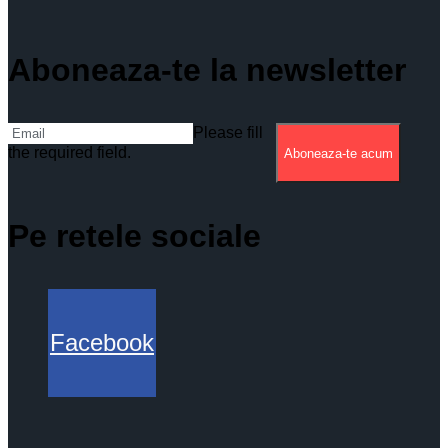
Aboneaza-te la newsletter
Please fill
the required field.
Aboneaza-te acum
Pe retele sociale
Facebook