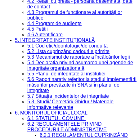
4.2 Relații cu presa - persoană desemnată, date
de contact
4.3 Programul de funcționare al autorităților
publice
4.4 Program de audiențe
4.5 Petiții
4.6 Autentificare
5. INTEGRITATE INSTITUȚIONALĂ
5.1 Cod etic/deontologic/de conduită
5.2 Lista cuprinzând cadourile primite
5.3 Mecanismul de raportare a încălcărilor legii
5.4 Declarația privind asumarea unei agende de
integritate organizațională
5.5 Planul de integritate al instituției
5.6 Raport narativ referitor la stadiul implementării
măsurilor prevăzute în SNA și în planul de
integritate
5.7 Situația incidentelor de integritate
5.8. Studii/ Cercetări/ Ghiduri/ Materiale
informative relevante
6. MONITORUL OFICIAL LOCAL
6.1 STATUTUL COMUNEI
6.2 REGULAMENTELE PRIVIND
PROCEDURILE ADMINISTRATIVE
6.2.1 REGULAMENTUL CUPRINZÂND