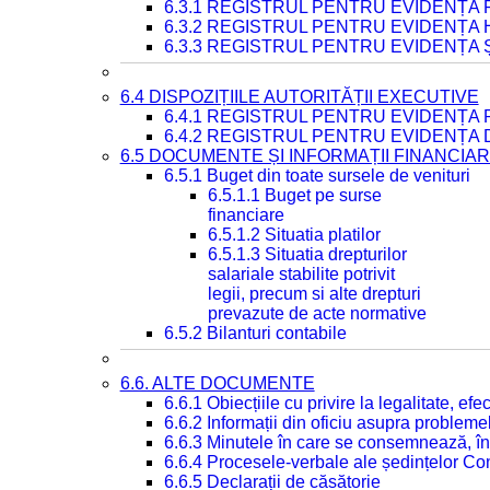
6.3.1 REGISTRUL PENTRU EVIDENȚA
6.3.2 REGISTRUL PENTRU EVIDENȚA
6.3.3 REGISTRUL PENTRU EVIDENȚA 
6.4 DISPOZIȚIILE AUTORITĂȚII EXECUTIVE
6.4.1 REGISTRUL PENTRU EVIDENȚA 
6.4.2 REGISTRUL PENTRU EVIDENȚA 
6.5 DOCUMENTE ȘI INFORMAȚII FINANCIA
6.5.1 Buget din toate sursele de venituri
6.5.1.1 Buget pe surse
financiare
6.5.1.2 Situatia platilor
6.5.1.3 Situatia drepturilor
salariale stabilite potrivit
legii, precum si alte drepturi
prevazute de acte normative
6.5.2 Bilanturi contabile
6.6. ALTE DOCUMENTE
6.6.1 Obiecțiile cu privire la legalitate, e
6.6.2 Informații din oficiu asupra problem
6.6.3 Minutele în care se consemnează, în
6.6.4 Procesele-verbale ale ședințelor Con
6.6.5 Declarații de căsătorie