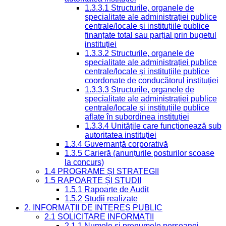
1.3.3.1 Structurile, organele de
specialitate ale administrației publice
centrale/locale și instituțiile publice
finanțate total sau parțial prin bugetul
instituției
1.3.3.2 Structurile, organele de
specialitate ale administrației publice
centrale/locale și instituțiile publice
coordonate de conducătorul instituției
1.3.3.3 Structurile, organele de
specialitate ale administrației publice
centrale/locale și instituțiile publice
aflate în subordinea instituției
1.3.3.4 Unitățile care funcționează sub
autoritatea instituției
1.3.4 Guvernanță corporativă
1.3.5 Carieră (anunțurile posturilor scoase
la concurs)
1.4 PROGRAME ȘI STRATEGII
1.5 RAPOARTE ȘI STUDII
1.5.1 Rapoarte de Audit
1.5.2 Studii realizate
2. INFORMAȚII DE INTERES PUBLIC
2.1 SOLICITARE INFORMAȚII
2.1.1 Numele și prenumele persoanei