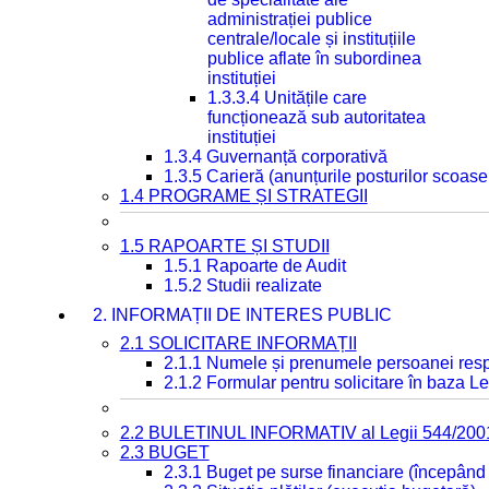
administrației publice
centrale/locale și instituțiile
publice aflate în subordinea
instituției
1.3.3.4 Unitățile care
funcționează sub autoritatea
instituției
1.3.4 Guvernanță corporativă
1.3.5 Carieră (anunțurile posturilor scoase
1.4 PROGRAME ȘI STRATEGII
1.5 RAPOARTE ȘI STUDII
1.5.1 Rapoarte de Audit
1.5.2 Studii realizate
2. INFORMAȚII DE INTERES PUBLIC
2.1 SOLICITARE INFORMAȚII
2.1.1 Numele și prenumele persoanei resp
2.1.2 Formular pentru solicitare în baza Le
2.2 BULETINUL INFORMATIV al Legii 544/200
2.3 BUGET
2.3.1 Buget pe surse financiare (începând