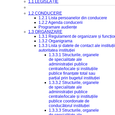
1.1 LEGISLAȚIE
1.2 CONDUCERE
1.2.1 Lista persoanelor din conducere
1.2.2 Agenda conducerii
Programare audiențe
1.3 ORGANIZARE
1.3.1 Regulament de organizare și funcțio
1.3.2 Organigrama
1.3.3 Lista și datele de contact ale instit
autoritatea instituției
1.3.3.1 Structurile, organele
de specialitate ale
administrației publice
centrale/locale și instituțiile
publice finanțate total sau
parțial prin bugetul instituției
1.3.3.2 Structurile, organele
de specialitate ale
administrației publice
centrale/locale și instituțiile
publice coordonate de
conducătorul instituției
1.3.3.3 Structurile, organele
de specialitate ale