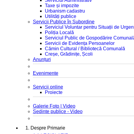
Serviciul Administrativ
Taxe și impozite
Urbanism cadastru
Utilități publice
Servicii Publice în Subordine
Serviciul Voluntar pentru Situații de Urgen
Poliția Locală
Serviciul Public de Gospodărire Comunal
Servicii de Evidența Persoanelor
Cămin Cultural / Bibliotecă Comunală
Creșe, Grădinițe, Școli
Anunțuri
Evenimente
Servicii online
Proiecte
Galerie Foto | Video
Sedinte publice - Video
1. Despre Primarie