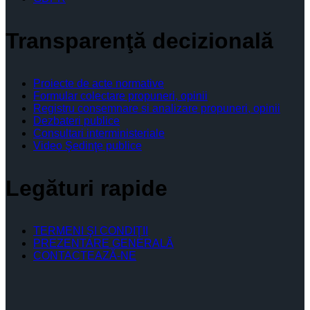
Transparenţă decizională
Proiecte de acte normative
Formular colectare propuneri, opinii
Registru consemnare si analizare propuneri, opinii
Dezbateri publice
Consultari interministeriale
Video Şedinţe publice
Legături rapide
TERMENI ŞI CONDIŢII
PREZENTARE GENERALĂ
CONTACTEAZĂ-NE