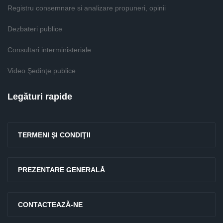
Registru consemnare si analizare propuneri, opinii
Dezbateri publice
Consultari interministeriale
Video Şedinţe publice
Legături rapide
TERMENI ŞI CONDIŢII
PREZENTARE GENERALĂ
CONTACTEAZĂ-NE