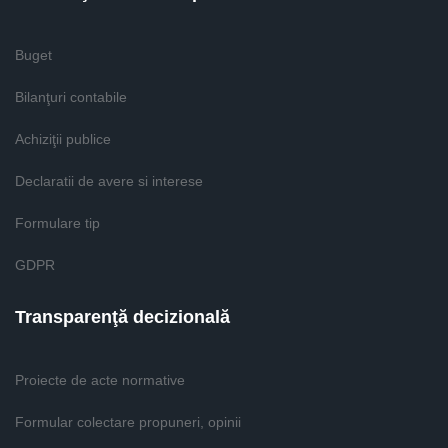
Buget
Bilanţuri contabile
Achiziţii publice
Declaratii de avere si interese
Formulare tip
GDPR
Transparenţă decizională
Proiecte de acte normative
Formular colectare propuneri, opinii