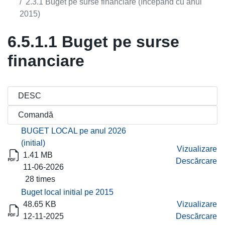
2.3.1 Buget pe surse financiare (începând cu anul
2015)
6.5.1.1 Buget pe surse
financiare
Titlu
Descărcare
BUGET LOCAL pe anul 2026
(initial)
Vizualizare
1.41 MB
Descărcare
11-06-2026
28 times
Buget local initial pe 2015
48.65 KB
Vizualizare
12-11-2025
Descărcare