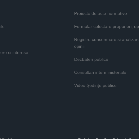
Proiecte de acte normative
ile
Formular colectare propuneri, opi
Registru consemnare si analizar
opinii
vere si interese
Dezbateri publice
Consultari interministeriale
Video Şedinţe publice