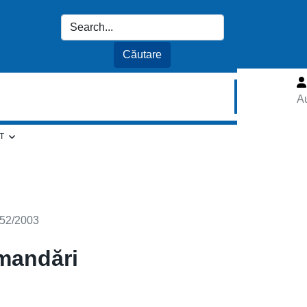
Au
T
L 52/2003
omandări