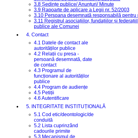
3.8 Ședințe publice/ Anunțuri/ Minute
3.9 Rapoarte de aplicare a Legii nr. 52/2003
3.10 Persoana desemnată responsabilă pentru re
3.11 Registrul asociațiilor, fundațiilor și federații
publice ale Comunei
4. Contact
4.1 Datele de contact ale
autorităților publice
4.2 Relații cu presa -
persoană desemnată, date
de contact
4.3 Programul de
funcționare al autorităților
publice
4.4 Program de audiențe
4.5 Petiții
4.6 Autentificare
5. INTEGRITATE INSTITUȚIONALĂ
5.1 Cod etic/deontologic/de
conduită
5.2 Lista cuprinzând
cadourile primite
5.3 Mecanismul de