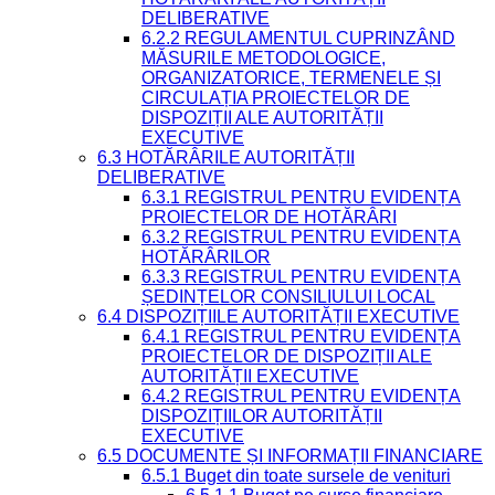
DELIBERATIVE
6.2.2 REGULAMENTUL CUPRINZÂND
MĂSURILE METODOLOGICE,
ORGANIZATORICE, TERMENELE ȘI
CIRCULAȚIA PROIECTELOR DE
DISPOZIȚII ALE AUTORITĂȚII
EXECUTIVE
6.3 HOTĂRÂRILE AUTORITĂȚII
DELIBERATIVE
6.3.1 REGISTRUL PENTRU EVIDENȚA
PROIECTELOR DE HOTĂRÂRI
6.3.2 REGISTRUL PENTRU EVIDENȚA
HOTĂRÂRILOR
6.3.3 REGISTRUL PENTRU EVIDENȚA
ȘEDINȚELOR CONSILIULUI LOCAL
6.4 DISPOZIȚIILE AUTORITĂȚII EXECUTIVE
6.4.1 REGISTRUL PENTRU EVIDENȚA
PROIECTELOR DE DISPOZIȚII ALE
AUTORITĂȚII EXECUTIVE
6.4.2 REGISTRUL PENTRU EVIDENȚA
DISPOZIȚIILOR AUTORITĂȚII
EXECUTIVE
6.5 DOCUMENTE ȘI INFORMAȚII FINANCIARE
6.5.1 Buget din toate sursele de venituri