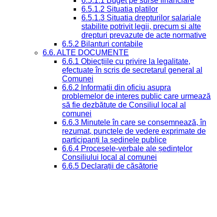
6.5.1.1 Buget pe surse financiare
6.5.1.2 Situatia platilor
6.5.1.3 Situatia drepturilor salariale
stabilite potrivit legii, precum si alte
drepturi prevazute de acte normative
6.5.2 Bilanturi contabile
6.6. ALTE DOCUMENTE
6.6.1 Obiecțiile cu privire la legalitate,
efectuate în scris de secretarul general al
Comunei
6.6.2 Informații din oficiu asupra
problemelor de interes public care urmează
să fie dezbătute de Consiliul local al
comunei
6.6.3 Minutele în care se consemnează, în
rezumat, punctele de vedere exprimate de
participanți la ședinele publice
6.6.4 Procesele-verbale ale ședințelor
Consiliului local al comunei
6.6.5 Declarații de căsătorie