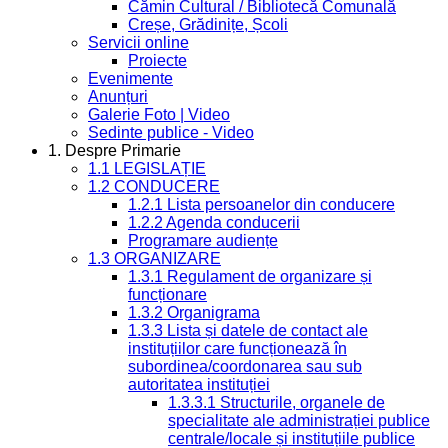
Cămin Cultural / Bibliotecă Comunală
Creșe, Grădinițe, Școli
Servicii online
Proiecte
Evenimente
Anunțuri
Galerie Foto | Video
Sedinte publice - Video
1. Despre Primarie
1.1 LEGISLAȚIE
1.2 CONDUCERE
1.2.1 Lista persoanelor din conducere
1.2.2 Agenda conducerii
Programare audiențe
1.3 ORGANIZARE
1.3.1 Regulament de organizare și
funcționare
1.3.2 Organigrama
1.3.3 Lista și datele de contact ale
instituțiilor care funcționează în
subordinea/coordonarea sau sub
autoritatea instituției
1.3.3.1 Structurile, organele de
specialitate ale administrației publice
centrale/locale și instituțiile publice