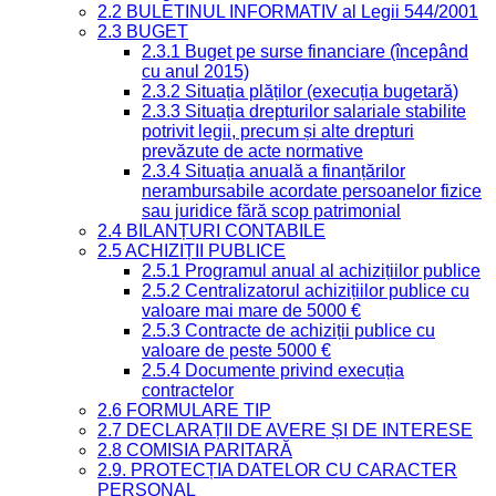
2.2 BULETINUL INFORMATIV al Legii 544/2001
2.3 BUGET
2.3.1 Buget pe surse financiare (începând
cu anul 2015)
2.3.2 Situația plăților (execuția bugetară)
2.3.3 Situația drepturilor salariale stabilite
potrivit legii, precum și alte drepturi
prevăzute de acte normative
2.3.4 Situația anuală a finanțărilor
nerambursabile acordate persoanelor fizice
sau juridice fără scop patrimonial
2.4 BILANȚURI CONTABILE
2.5 ACHIZIȚII PUBLICE
2.5.1 Programul anual al achizițiilor publice
2.5.2 Centralizatorul achizițiilor publice cu
valoare mai mare de 5000 €
2.5.3 Contracte de achiziții publice cu
valoare de peste 5000 €
2.5.4 Documente privind execuția
contractelor
2.6 FORMULARE TIP
2.7 DECLARAȚII DE AVERE ȘI DE INTERESE
2.8 COMISIA PARITARĂ
2.9. PROTECȚIA DATELOR CU CARACTER
PERSONAL