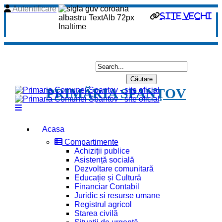
Autentificare
site vechi
PRIMĂRIA SPANŢOV
Acasa
Compartimente
Achiziții publice
Asistență socială
Dezvoltare comunitară
Educație și Cultură
Financiar Contabil
Juridic si resurse umane
Registrul agricol
Starea civilă