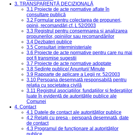
3. TRANSPARENȚĂ DECIZIONALĂ
3.1 Proiecte de acte normative aflate în
consultare publică
3.2 Formular pentru colectarea de propuneri,
opinii, recomandări cf. L 52/2003
3.3 Registrul pentru consemnarea și analizarea
propunerilor, opiniilor sau recomandărilor
3.4 Dezbateri publice
3.5 Consultari interministeriale
3.6 Proiecte de acte normative pentru care nu mai
pot fi transmise sugestii
3.7 Proiecte de acte normative adoptate
3.8 Ședințe publice/ Anunțuri/ Minute
3.9 Rapoarte de aplicare a Legii nr. 52/2003
3.10 Persoana desemnată responsabilă pentru
relația cu societatea civilă
3.11 Registrul asociațiilor, fundațiilor și federațiilor
luate în evidență de autoritățile publice ale
Comunei
4. Contact
4.1 Datele de contact ale autorităților publice
4.2 Relații cu presa - persoană desemnată, date
de contact
4.3 Programul de funcționare al autorităților
publice