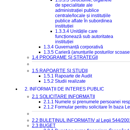
de specialitate ale
administrației publice
centrale/locale și instituțiile
publice aflate în subordinea
instituției
1.3.3.4 Unitățile care
funcționează sub autoritatea
instituției
1.3.4 Guvernanță corporativă
1.3.5 Carieră (anunțurile posturilor scoase
1.4 PROGRAME ȘI STRATEGII
1.5 RAPOARTE ȘI STUDII
1.5.1 Rapoarte de Audit
1.5.2 Studii realizate
2. INFORMAȚII DE INTERES PUBLIC
2.1 SOLICITARE INFORMAȚII
2.1.1 Numele și prenumele persoanei resp
2.1.2 Formular pentru solicitare în baza Le
2.2 BULETINUL INFORMATIV al Legii 544/200
2.3 BUGET