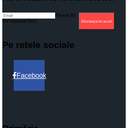
Please fill
the required field.
Aboneaza-te acum
Pe retele sociale
Facebook