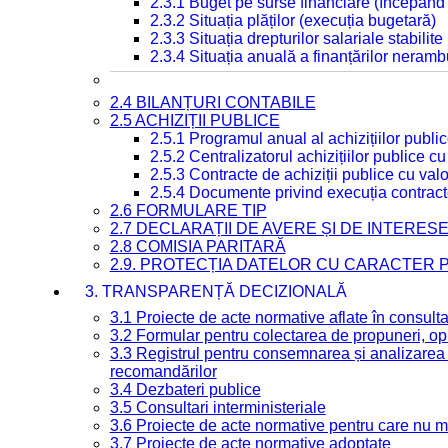
2.3.1 Buget pe surse financiare (începând
2.3.2 Situația plăților (execuția bugetară)
2.3.3 Situația drepturilor salariale stabilit
2.3.4 Situația anuală a finanțărilor neramb
2.4 BILANȚURI CONTABILE
2.5 ACHIZIȚII PUBLICE
2.5.1 Programul anual al achizițiilor publi
2.5.2 Centralizatorul achizițiilor publice 
2.5.3 Contracte de achiziții publice cu va
2.5.4 Documente privind execuția contract
2.6 FORMULARE TIP
2.7 DECLARAȚII DE AVERE ȘI DE INTERES
2.8 COMISIA PARITARĂ
2.9. PROTECȚIA DATELOR CU CARACTER
3. TRANSPARENȚĂ DECIZIONALĂ
3.1 Proiecte de acte normative aflate în consult
3.2 Formular pentru colectarea de propuneri, opi
3.3 Registrul pentru consemnarea și analizarea p
recomandărilor
3.4 Dezbateri publice
3.5 Consultari interministeriale
3.6 Proiecte de acte normative pentru care nu ma
3.7 Proiecte de acte normative adoptate