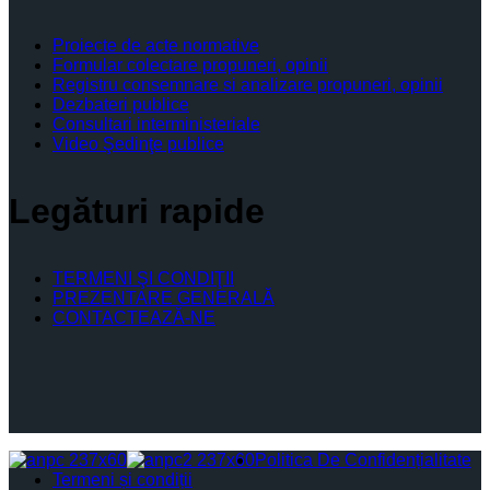
Proiecte de acte normative
Formular colectare propuneri, opinii
Registru consemnare si analizare propuneri, opinii
Dezbateri publice
Consultari interministeriale
Video Şedinţe publice
Legături rapide
TERMENI ŞI CONDIŢII
PREZENTARE GENERALĂ
CONTACTEAZĂ-NE
Politica De Confidențialitate
Termeni și condiții