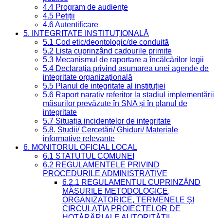
4.4 Program de audiențe
4.5 Petiții
4.6 Autentificare
5. INTEGRITATE INSTITUȚIONALĂ
5.1 Cod etic/deontologic/de conduită
5.2 Lista cuprinzând cadourile primite
5.3 Mecanismul de raportare a încălcărilor legii
5.4 Declarația privind asumarea unei agende de
integritate organizațională
5.5 Planul de integritate al instituției
5.6 Raport narativ referitor la stadiul implementării
măsurilor prevăzute în SNA și în planul de
integritate
5.7 Situația incidentelor de integritate
5.8. Studii/ Cercetări/ Ghiduri/ Materiale
informative relevante
6. MONITORUL OFICIAL LOCAL
6.1 STATUTUL COMUNEI
6.2 REGULAMENTELE PRIVIND
PROCEDURILE ADMINISTRATIVE
6.2.1 REGULAMENTUL CUPRINZÂND
MĂSURILE METODOLOGICE,
ORGANIZATORICE, TERMENELE ȘI
CIRCULAȚIA PROIECTELOR DE
HOTĂRÂRI ALE AUTORITĂȚII