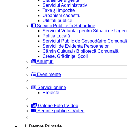
Situații de urgență
Serviciul Administrativ
Taxe și impozite
Urbanism cadastru
Utilități publice
Servicii Publice în Subordine
Serviciul Voluntar pentru Situații de Urgen
Poliția Locală
Serviciul Public de Gospodărire Comunal
Servicii de Evidența Persoanelor
Cămin Cultural / Bibliotecă Comunală
Creșe, Grădinițe, Școli
Anunțuri
Evenimente
Servicii online
Proiecte
Galerie Foto | Video
Sedinte publice - Video
1. Despre Primarie