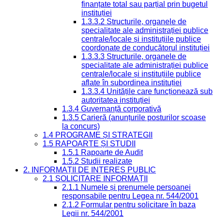
finanțate total sau parțial prin bugetul
instituției
1.3.3.2 Structurile, organele de
specialitate ale administrației publice
centrale/locale și instituțiile publice
coordonate de conducătorul instituției
1.3.3.3 Structurile, organele de
specialitate ale administrației publice
centrale/locale și instituțiile publice
aflate în subordinea instituției
1.3.3.4 Unitățile care funcționează sub
autoritatea instituției
1.3.4 Guvernanță corporativă
1.3.5 Carieră (anunțurile posturilor scoase
la concurs)
1.4 PROGRAME ȘI STRATEGII
1.5 RAPOARTE ȘI STUDII
1.5.1 Rapoarte de Audit
1.5.2 Studii realizate
2. INFORMAȚII DE INTERES PUBLIC
2.1 SOLICITARE INFORMAȚII
2.1.1 Numele și prenumele persoanei
responsabile pentru Legea nr. 544/2001
2.1.2 Formular pentru solicitare în baza
Legii nr. 544/2001