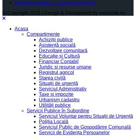
Protectia datelor cu caracter personal
© Copyright 2026 | Design & Devlopment by vreausite.eu
Acasa
Compartimente
Achiziții publice
Asistență socială
Dezvoltare comunitară
Educație și Cultură
Financiar Contabil
Juridic si resurse umane
Registrul agricol
Starea civilă
Situații de urgență
Serviciul Administrativ
Taxe și impozite
Urbanism cadastru
Utilități publice
Servicii Publice în Subordine
Serviciul Voluntar pentru Situații de Urgență
Poliția Locală
Serviciul Public de Gospodărire Comunală
Servicii de Evidența Persoanelor