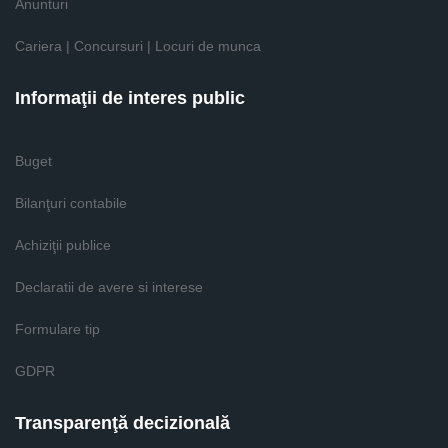
Anunturi
Cariera | Concursuri | Locuri de munca
Informaţii de interes public
Buget
Bilanţuri contabile
Achiziţii publice
Declaratii de avere si interese
Formulare tip
GDPR
Transparenţă decizională