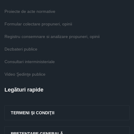
Proiecte de acte normative
Formular colectare propuneri, opinii
Registru consemnare si analizare propuneri, opinii
Dezbateri publice
Consultari interministeriale
Video Şedinţe publice
Legături rapide
TERMENI ŞI CONDIŢII
PREZENTARE GENERALĂ