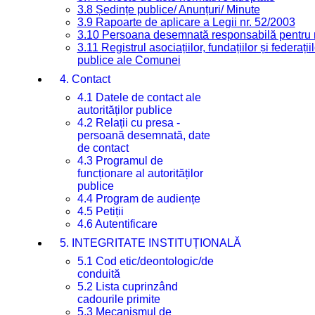
3.8 Ședințe publice/ Anunțuri/ Minute
3.9 Rapoarte de aplicare a Legii nr. 52/2003
3.10 Persoana desemnată responsabilă pentru re
3.11 Registrul asociațiilor, fundațiilor și federații
publice ale Comunei
4. Contact
4.1 Datele de contact ale
autorităților publice
4.2 Relații cu presa -
persoană desemnată, date
de contact
4.3 Programul de
funcționare al autorităților
publice
4.4 Program de audiențe
4.5 Petiții
4.6 Autentificare
5. INTEGRITATE INSTITUȚIONALĂ
5.1 Cod etic/deontologic/de
conduită
5.2 Lista cuprinzând
cadourile primite
5.3 Mecanismul de