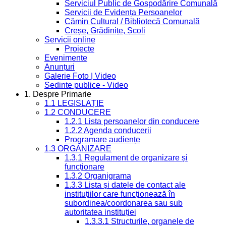
Serviciul Public de Gospodărire Comunală
Servicii de Evidența Persoanelor
Cămin Cultural / Bibliotecă Comunală
Creșe, Grădinițe, Școli
Servicii online
Proiecte
Evenimente
Anunțuri
Galerie Foto | Video
Sedinte publice - Video
1. Despre Primarie
1.1 LEGISLAȚIE
1.2 CONDUCERE
1.2.1 Lista persoanelor din conducere
1.2.2 Agenda conducerii
Programare audiențe
1.3 ORGANIZARE
1.3.1 Regulament de organizare și
funcționare
1.3.2 Organigrama
1.3.3 Lista și datele de contact ale
instituțiilor care funcționează în
subordinea/coordonarea sau sub
autoritatea instituției
1.3.3.1 Structurile, organele de