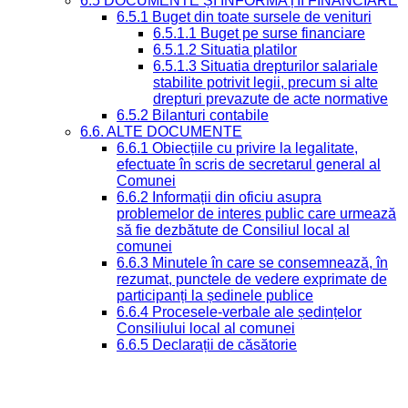
6.5 DOCUMENTE ȘI INFORMAȚII FINANCIARE
6.5.1 Buget din toate sursele de venituri
6.5.1.1 Buget pe surse financiare
6.5.1.2 Situatia platilor
6.5.1.3 Situatia drepturilor salariale
stabilite potrivit legii, precum si alte
drepturi prevazute de acte normative
6.5.2 Bilanturi contabile
6.6. ALTE DOCUMENTE
6.6.1 Obiecțiile cu privire la legalitate,
efectuate în scris de secretarul general al
Comunei
6.6.2 Informații din oficiu asupra
problemelor de interes public care urmează
să fie dezbătute de Consiliul local al
comunei
6.6.3 Minutele în care se consemnează, în
rezumat, punctele de vedere exprimate de
participanți la ședinele publice
6.6.4 Procesele-verbale ale ședințelor
Consiliului local al comunei
6.6.5 Declarații de căsătorie