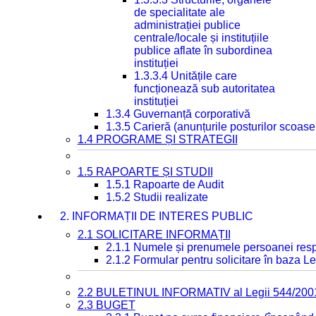
de specialitate ale
administrației publice
centrale/locale și instituțiile
publice aflate în subordinea
instituției
1.3.3.4 Unitățile care
funcționează sub autoritatea
instituției
1.3.4 Guvernanță corporativă
1.3.5 Carieră (anunțurile posturilor scoase
1.4 PROGRAME ȘI STRATEGII
1.5 RAPOARTE ȘI STUDII
1.5.1 Rapoarte de Audit
1.5.2 Studii realizate
2. INFORMAȚII DE INTERES PUBLIC
2.1 SOLICITARE INFORMAȚII
2.1.1 Numele și prenumele persoanei resp
2.1.2 Formular pentru solicitare în baza Le
2.2 BULETINUL INFORMATIV al Legii 544/200
2.3 BUGET