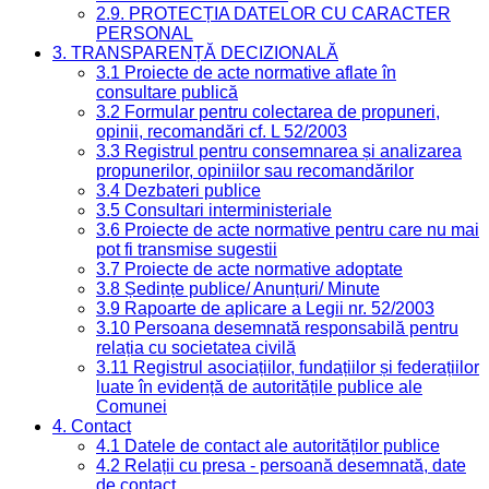
2.9. PROTECȚIA DATELOR CU CARACTER
PERSONAL
3. TRANSPARENȚĂ DECIZIONALĂ
3.1 Proiecte de acte normative aflate în
consultare publică
3.2 Formular pentru colectarea de propuneri,
opinii, recomandări cf. L 52/2003
3.3 Registrul pentru consemnarea și analizarea
propunerilor, opiniilor sau recomandărilor
3.4 Dezbateri publice
3.5 Consultari interministeriale
3.6 Proiecte de acte normative pentru care nu mai
pot fi transmise sugestii
3.7 Proiecte de acte normative adoptate
3.8 Ședințe publice/ Anunțuri/ Minute
3.9 Rapoarte de aplicare a Legii nr. 52/2003
3.10 Persoana desemnată responsabilă pentru
relația cu societatea civilă
3.11 Registrul asociațiilor, fundațiilor și federațiilor
luate în evidență de autoritățile publice ale
Comunei
4. Contact
4.1 Datele de contact ale autorităților publice
4.2 Relații cu presa - persoană desemnată, date
de contact