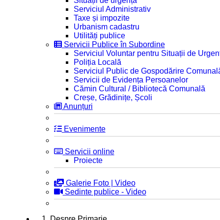
Situații de urgență
Serviciul Administrativ
Taxe și impozite
Urbanism cadastru
Utilități publice
Servicii Publice în Subordine
Serviciul Voluntar pentru Situații de Urgen
Poliția Locală
Serviciul Public de Gospodărire Comunal
Servicii de Evidența Persoanelor
Cămin Cultural / Bibliotecă Comunală
Creșe, Grădinițe, Școli
Anunțuri
Evenimente
Servicii online
Proiecte
Galerie Foto | Video
Sedinte publice - Video
1. Despre Primarie