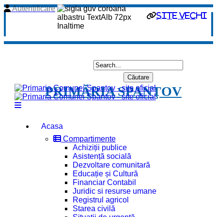
Autentificare
site vechi
PRIMĂRIA SPANŢOV
Acasa
Compartimente
Achiziții publice
Asistență socială
Dezvoltare comunitară
Educație și Cultură
Financiar Contabil
Juridic si resurse umane
Registrul agricol
Starea civilă