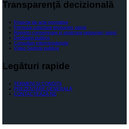
Transparenţă decizională
Proiecte de acte normative
Formular colectare propuneri, opinii
Registru consemnare si analizare propuneri, opinii
Dezbateri publice
Consultari interministeriale
Video Şedinţe publice
Legături rapide
TERMENI ŞI CONDIŢII
PREZENTARE GENERALĂ
CONTACTEAZĂ-NE