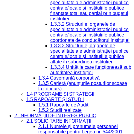
specialitate ale administrației publice
centrale/locale și instituțiile publice
finanțate total sau parțial prin bugetul
instituției
1.3.3.2 Structurile, organele de
specialitate ale administrației publice
centrale/locale și instituțiile publice
coordonate de conducătorul instituției
1.3.3.3 Structurile, organele de
specialitate ale administrației publice
centrale/locale și instituțiile publice
aflate în subordinea instituției
1.3.3.4 Unitățile care funcționează sub
autoritatea instituției
1.3.4 Guvernanță corporativă
1.3.5 Carieră (anunțurile posturilor scoase
la concurs)
1.4 PROGRAME ȘI STRATEGII
1.5 RAPOARTE ȘI STUDII
1.5.1 Rapoarte de Audit
1.5.2 Studii realizate
2. INFORMAȚII DE INTERES PUBLIC
2.1 SOLICITARE INFORMAȚII
2.1.1 Numele și prenumele persoanei
responsabile pentru Legea nr. 544/2001