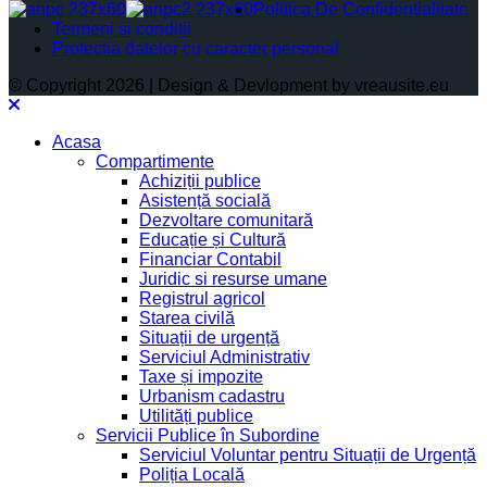
Politica De Confidențialitate
Termeni și condiții
Protectia datelor cu caracter personal
© Copyright 2026 | Design & Devlopment by vreausite.eu
Acasa
Compartimente
Achiziții publice
Asistență socială
Dezvoltare comunitară
Educație și Cultură
Financiar Contabil
Juridic si resurse umane
Registrul agricol
Starea civilă
Situații de urgență
Serviciul Administrativ
Taxe și impozite
Urbanism cadastru
Utilități publice
Servicii Publice în Subordine
Serviciul Voluntar pentru Situații de Urgență
Poliția Locală