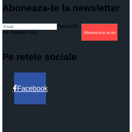
Aboneaza-te la newsletter
Please fill
the required field.
Aboneaza-te acum
Pe retele sociale
Facebook