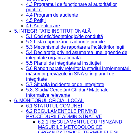
4.3 Programul de funcționare al autorităților
publice
4.4 Program de audiențe
4.5 Petiții
4.6 Autentificare
5. INTEGRITATE INSTITUȚIONALĂ
5.1 Cod etic/deontologic/de conduită
5.2 Lista cuprinzând cadourile primite
5.3 Mecanismul de raportare a încălcărilor legii
5.4 Declarația privind asumarea unei agende de
integritate organizațională
5.5 Planul de integritate al instituției
5.6 Raport narativ referitor la stadiul implementării
măsurilor prevăzute în SNA și în planul de
integritate
5.7 Situația incidentelor de integritate
5.8. Studii/ Cercetări/ Ghiduri/ Materiale
informative relevante
6. MONITORUL OFICIAL LOCAL
6.1 STATUTUL COMUNEI
6.2 REGULAMENTELE PRIVIND
PROCEDURILE ADMINISTRATIVE
6.2.1 REGULAMENTUL CUPRINZÂND
MĂSURILE METODOLOGICE,
ORGANIZATORICE, TERMENELE ȘI