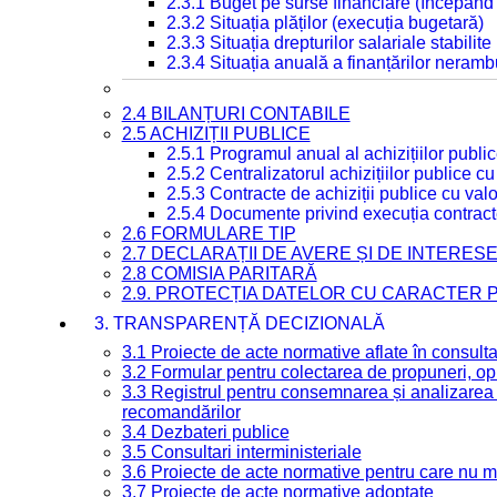
2.3.1 Buget pe surse financiare (începând
2.3.2 Situația plăților (execuția bugetară)
2.3.3 Situația drepturilor salariale stabilit
2.3.4 Situația anuală a finanțărilor neramb
2.4 BILANȚURI CONTABILE
2.5 ACHIZIȚII PUBLICE
2.5.1 Programul anual al achizițiilor publi
2.5.2 Centralizatorul achizițiilor publice 
2.5.3 Contracte de achiziții publice cu va
2.5.4 Documente privind execuția contract
2.6 FORMULARE TIP
2.7 DECLARAȚII DE AVERE ȘI DE INTERES
2.8 COMISIA PARITARĂ
2.9. PROTECȚIA DATELOR CU CARACTER
3. TRANSPARENȚĂ DECIZIONALĂ
3.1 Proiecte de acte normative aflate în consult
3.2 Formular pentru colectarea de propuneri, opi
3.3 Registrul pentru consemnarea și analizarea p
recomandărilor
3.4 Dezbateri publice
3.5 Consultari interministeriale
3.6 Proiecte de acte normative pentru care nu ma
3.7 Proiecte de acte normative adoptate