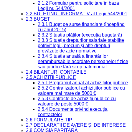
2.1.2 Formular pentru solicitare în baza
Legii nr. 544/2001
2.2 BULETINUL INFORMATIV al Legii 544/2001
2.3 BUGET
2.3.1 Buget pe surse financiare (începând
cu anul 2015)
2.3.2 Situația plăților (execuția bugetară)
2.3.3 Situația drepturilor salariale stabilite
potrivit legii, precum și alte drepturi
prevăzute de acte normative
2.3.4 Situația anuală a finanțărilor
nerambursabile acordate persoanelor fizice
sau juridice fără scop patrimonial
2.4 BILANȚURI CONTABILE
2.5 ACHIZIȚII PUBLICE
2.5.1 Programul anual al achizițiilor publice
2.5.2 Centralizatorul achizițiilor publice cu
valoare mai mare de 5000 €
2.5.3 Contracte de achiziții publice cu
valoare de peste 5000 €
2.5.4 Documente privind execuția
contractelor
2.6 FORMULARE TIP
2.7 DECLARAȚII DE AVERE ȘI DE INTERESE
2.8 COMISIA PARITARĂ