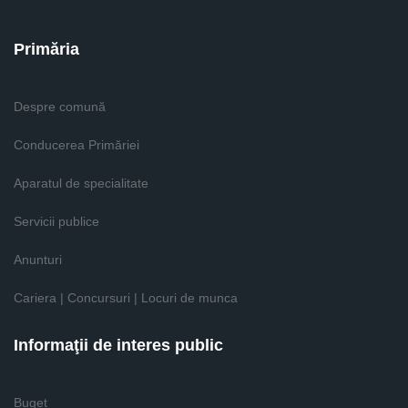
Primăria
Despre comună
Conducerea Primăriei
Aparatul de specialitate
Servicii publice
Anunturi
Cariera | Concursuri | Locuri de munca
Informaţii de interes public
Buget