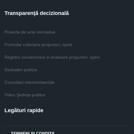
Transparenţă decizională
Proiecte de acte normative
Formular colectare propuneri, opinii
Registru consemnare si analizare propuneri, opinii
Dezbateri publice
Consultari interministeriale
Video Şedinţe publice
Legături rapide
TERMENI ŞI CONDIŢII