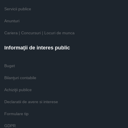
Servicii publice
Anunturi
Cariera | Concursuri | Locuri de munca
Informaţii de interes public
Buget
Bilanţuri contabile
Achiziţii publice
Declaratii de avere si interese
Formulare tip
GDPR