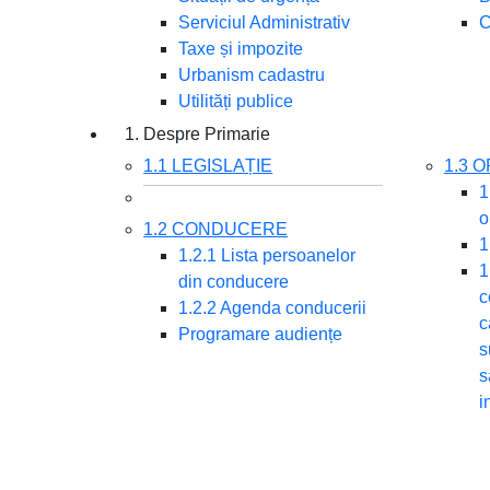
Serviciul Administrativ
C
Taxe și impozite
Urbanism cadastru
Utilități publice
1. Despre Primarie
1.1 LEGISLAȚIE
1.3 
1
o
1.2 CONDUCERE
1
1.2.1 Lista persoanelor
1
din conducere
c
1.2.2 Agenda conducerii
c
Programare audiențe
s
s
i