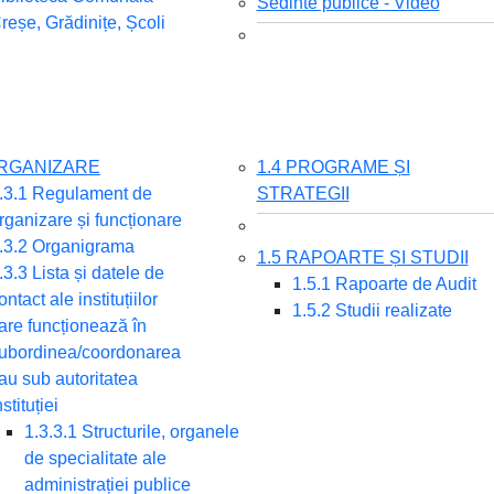
Sedinte publice - Video
reșe, Grădinițe, Școli
ORGANIZARE
1.4 PROGRAME ȘI
.3.1 Regulament de
STRATEGII
rganizare și funcționare
.3.2 Organigrama
1.5 RAPOARTE ȘI STUDII
.3.3 Lista și datele de
1.5.1 Rapoarte de Audit
ontact ale instituțiilor
1.5.2 Studii realizate
are funcționează în
ubordinea/coordonarea
au sub autoritatea
nstituției
1.3.3.1 Structurile, organele
de specialitate ale
administrației publice