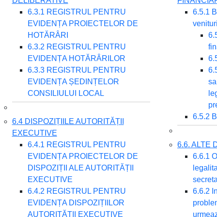
DELIBERATIVE
FINANCIA
6.3.1 REGISTRUL PENTRU
6.5.1 B
EVIDENȚA PROIECTELOR DE
venitur
HOTĂRÂRI
6.
6.3.2 REGISTRUL PENTRU
fi
EVIDENȚA HOTĂRÂRILOR
6.
6.3.3 REGISTRUL PENTRU
6.
EVIDENȚA ȘEDINȚELOR
sa
CONSILIULUI LOCAL
le
pr
6.5.2 B
6.4 DISPOZIȚIILE AUTORITĂȚII
EXECUTIVE
6.4.1 REGISTRUL PENTRU
6.6. ALT
EVIDENȚA PROIECTELOR DE
6.6.1 O
DISPOZIȚII ALE AUTORITĂȚII
legalit
EXECUTIVE
secret
6.4.2 REGISTRUL PENTRU
6.6.2 I
EVIDENȚA DISPOZIȚIILOR
problem
AUTORITĂȚII EXECUTIVE
urmeaz