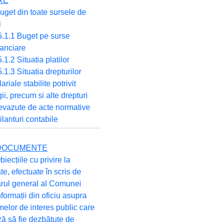
RE
uget din toate sursele de
i
5.1.1 Buget pe surse
nanciare
5.1.2 Situatia platilor
5.1.3 Situatia drepturilor
lariale stabilite potrivit
gii, precum si alte drepturi
evazute de acte normative
ilanturi contabile
E DOCUMENTE
biecțiile cu privire la
ate, efectuate în scris de
arul general al Comunei
nformații din oficiu asupra
elor de interes public care
ă să fie dezbătute de