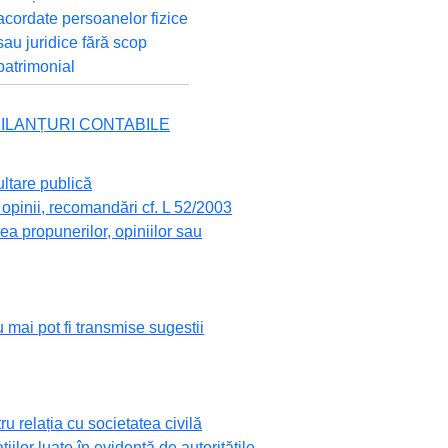
acordate persoanelor fizice
sau juridice fără scop
patrimonial
 BILANȚURI CONTABILE
ultare publică
opinii, recomandări cf. L 52/2003
a propunerilor, opiniilor sau
 mai pot fi transmise sugestii
 relația cu societatea civilă
ațiilor luate în evidență de autoritățile