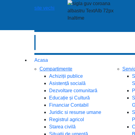
site vechi
Acasa
Compartimente
Servi
Achiziții publice
S
Asistență socială
S
Dezvoltare comunitară
P
Educație și Cultură
S
Financiar Contabil
G
Juridic si resurse umane
S
Registrul agricol
P
Starea civilă
C
Situații de urgență
B