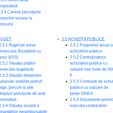
orporativă
.3.5 Carieră (anunțurile
osturilor scoase la
oncurs)
 BUGET
2.5 ACHIZIȚII PUBLICE
2.3.1 Buget pe surse
2.5.1 Programul anual a
financiare (începând cu
achizițiilor publice
anul 2015)
2.5.2 Centralizatorul
2.3.2 Situația plăților
achizițiilor publice cu
(execuția bugetară)
valoare mai mare de 50
2.3.3 Situația drepturilor
€
salariale stabilite potrivit
2.5.3 Contracte de achizi
legii, precum și alte
publice cu valoare de
drepturi prevăzute de acte
peste 5000 €
normative
2.5.4 Documente privin
2.3.4 Situația anuală a
execuția contractelor
finanțărilor nerambursabile