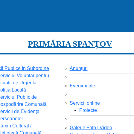
PRIMĂRIA SPANŢOV
cii Publice în Subordine
Anunțuri
erviciul Voluntar pentru
ituații de Urgență
Evenimente
oliția Locală
erviciul Public de
Servicii online
ospodărire Comunală
Proiecte
ervicii de Evidența
ersoanelor
ămin Cultural /
Galerie Foto | Video
ibliotecă Comunală